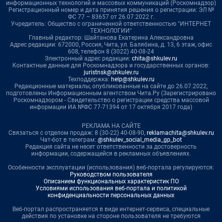
информационных технологий и массовых коммуникаций (Роскомнадзор)
Регистрационный номер и дата принятия решения о регистрации: ЭЛ №
ФС 77 – 83657 от 26.07.2022 г.
Учредитель: Общество с ограниченной ответственностью "ИНТЕРНЕТ
ТЕХНОЛОГИИ"
Главный редактор: Шайтанова Екатерина Александровна
Адрес редакции: 672000, Россия, Чита, ул. Балябина, д. 13, 6 этаж, офис
608, телефон 8 (3022) 40-08-24
Электронный адрес редакции:
chita@shkulev.ru
Контактные данные для Роскомнадзора и государственных органов:
juristnsk@shkulev.ru
Техподдержка:
help@shkulev.ru
Редакционные материалы, опубликованные на сайте до 26.07.2022,
подготовлены Информационным агентством Чита.Ру (Зарегистрировано
Роскомнадзором - Свидетельство о регистрации средства массовой
информации ИА №ФС 77-71394 от 17 октября 2017 года)
РЕКЛАМА НА САЙТЕ
Связаться с отделом продаж: 8 (30-22) 40-08-90,
reklamachita@shkulev.ru
Чат-бот в телеграм:
@shkulev_social_media_gp_bot
Редакция сайта не несет ответственности за достоверность
информации, содержащейся в рекламных объявлениях.
Особенности эксплуатации (использования) веб-портала регулируются:
Руководством пользователя
Описанием функциональных характеристик ПО
Условиями использования веб-портала и политикой
конфиденциальности персональных данных
Веб-портал распространяется в виде интернет-сервиса, специальные
действия по установке на стороне пользователя не требуются