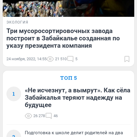
ЭКОЛОГИЯ
Три мусоросортировочных завода
построит в Забайкалье созданная по
указу президента компания
24 ноября, 2022, 14:55
21 510
5
ТОП 5
«Не исчезнут, а вымрут». Как сёла
1
Забайкалья теряют надежду на
будущее
26 278
46
Подготовка к школе делит родителей на два
2