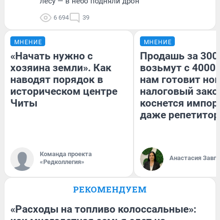
лесу — в небо подняли дрон
6 694
39
МНЕНИЕ
МНЕНИЕ
«Начать нужно с
Продашь за 3000
хозяина земли». Как
возьмут с 4000.
наводят порядок в
нам готовит но
историческом центре
налоговый зако
Читы
коснется импор
даже репетитор
Команда проекта
Анастасия Завг
«Редколлегия»
РЕКОМЕНДУЕМ
«Расходы на топливо колоссальные»: