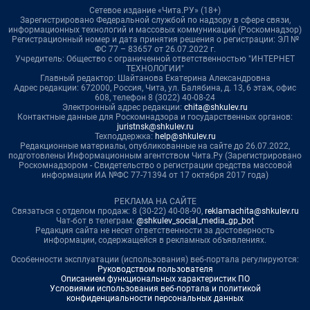
Сетевое издание «Чита.РУ» (18+)
Зарегистрировано Федеральной службой по надзору в сфере связи,
информационных технологий и массовых коммуникаций (Роскомнадзор)
Регистрационный номер и дата принятия решения о регистрации: ЭЛ №
ФС 77 – 83657 от 26.07.2022 г.
Учредитель: Общество с ограниченной ответственностью "ИНТЕРНЕТ
ТЕХНОЛОГИИ"
Главный редактор: Шайтанова Екатерина Александровна
Адрес редакции: 672000, Россия, Чита, ул. Балябина, д. 13, 6 этаж, офис
608, телефон 8 (3022) 40-08-24
Электронный адрес редакции:
chita@shkulev.ru
Контактные данные для Роскомнадзора и государственных органов:
juristnsk@shkulev.ru
Техподдержка:
help@shkulev.ru
Редакционные материалы, опубликованные на сайте до 26.07.2022,
подготовлены Информационным агентством Чита.Ру (Зарегистрировано
Роскомнадзором - Свидетельство о регистрации средства массовой
информации ИА №ФС 77-71394 от 17 октября 2017 года)
РЕКЛАМА НА САЙТЕ
Связаться с отделом продаж: 8 (30-22) 40-08-90,
reklamachita@shkulev.ru
Чат-бот в телеграм:
@shkulev_social_media_gp_bot
Редакция сайта не несет ответственности за достоверность
информации, содержащейся в рекламных объявлениях.
Особенности эксплуатации (использования) веб-портала регулируются:
Руководством пользователя
Описанием функциональных характеристик ПО
Условиями использования веб-портала и политикой
конфиденциальности персональных данных