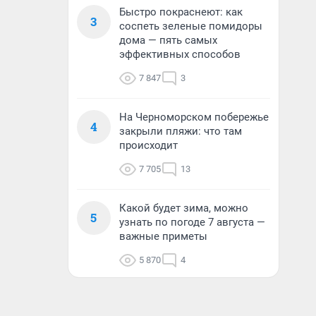
Быстро покраснеют: как
3
соспеть зеленые помидоры
дома — пять самых
эффективных способов
7 847
3
На Черноморском побережье
4
закрыли пляжи: что там
происходит
7 705
13
Какой будет зима, можно
5
узнать по погоде 7 августа —
важные приметы
5 870
4