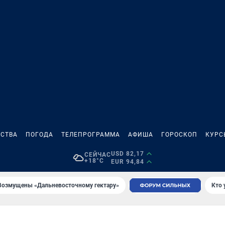
СТВА
ПОГОДА
ТЕЛЕПРОГРАММА
АФИША
ГОРОСКОП
КУРС
USD 82,17
СЕЙЧАС
+18°C
EUR 94,84
Возмущены «Дальневосточному гектару»
Кто 