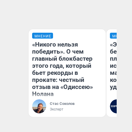
МНЕНИЕ
МНЕНИЕ
«Никого нельзя
«Это б
победить». О чем
безобр
главный блокбастер
площад
этого года, который
исчезл
бьет рекорды в
малень
прокате: честный
которы
отзыв на «Одиссею»
удобне
Нолана
Стас Соколов
Ре
Эксперт