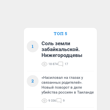
ТОП 5
Соль земли
1
забайкальской.
Нижегородцевы
18 874
17
«Насиловал на глазах у
2
связанных родителей».
Новый поворот в деле
убийства россиян в Таиланде
9 336
9