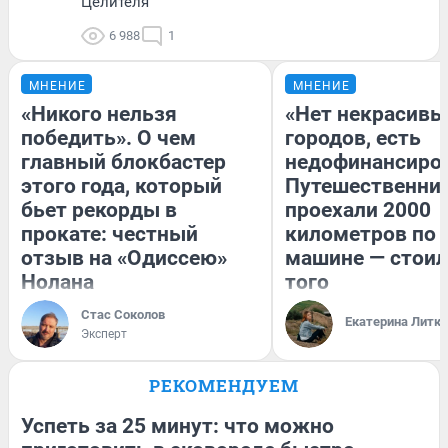
Целителя
6 988
1
МНЕНИЕ
МНЕНИЕ
«Никого нельзя
«Нет некрасивы
победить». О чем
городов, есть
главный блокбастер
недофинансиро
этого года, который
Путешественни
бьет рекорды в
проехали 2000
прокате: честный
километров по 
отзыв на «Одиссею»
машине — стоил
Нолана
того
Стас Соколов
Екатерина Литк
Эксперт
РЕКОМЕНДУЕМ
Успеть за 25 минут: что можно