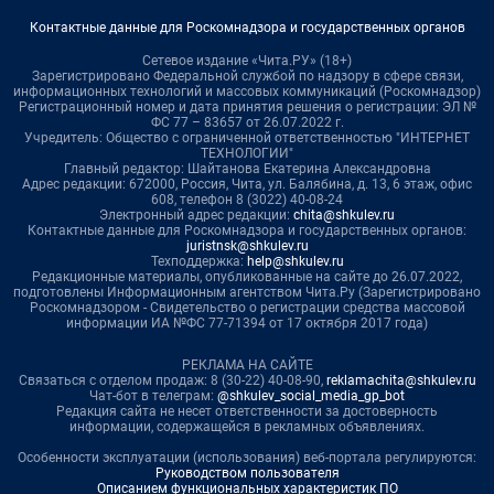
Контактные данные для Роскомнадзора и государственных органов
Сетевое издание «Чита.РУ» (18+)
Зарегистрировано Федеральной службой по надзору в сфере связи,
информационных технологий и массовых коммуникаций (Роскомнадзор)
Регистрационный номер и дата принятия решения о регистрации: ЭЛ №
ФС 77 – 83657 от 26.07.2022 г.
Учредитель: Общество с ограниченной ответственностью "ИНТЕРНЕТ
ТЕХНОЛОГИИ"
Главный редактор: Шайтанова Екатерина Александровна
Адрес редакции: 672000, Россия, Чита, ул. Балябина, д. 13, 6 этаж, офис
608, телефон 8 (3022) 40-08-24
Электронный адрес редакции:
chita@shkulev.ru
Контактные данные для Роскомнадзора и государственных органов:
juristnsk@shkulev.ru
Техподдержка:
help@shkulev.ru
Редакционные материалы, опубликованные на сайте до 26.07.2022,
подготовлены Информационным агентством Чита.Ру (Зарегистрировано
Роскомнадзором - Свидетельство о регистрации средства массовой
информации ИА №ФС 77-71394 от 17 октября 2017 года)
РЕКЛАМА НА САЙТЕ
Связаться с отделом продаж: 8 (30-22) 40-08-90,
reklamachita@shkulev.ru
Чат-бот в телеграм:
@shkulev_social_media_gp_bot
Редакция сайта не несет ответственности за достоверность
информации, содержащейся в рекламных объявлениях.
Особенности эксплуатации (использования) веб-портала регулируются:
Руководством пользователя
Описанием функциональных характеристик ПО