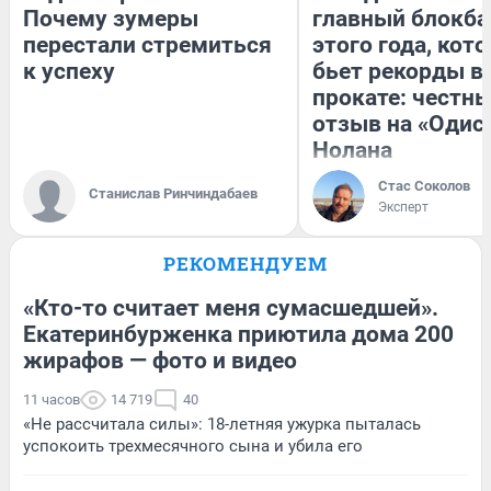
Почему зумеры
главный блокба
перестали стремиться
этого года, кот
к успеху
бьет рекорды в
прокате: честн
отзыв на «Одис
Нолана
Стас Соколов
Станислав Ринчиндабаев
Эксперт
РЕКОМЕНДУЕМ
«Кто-то считает меня сумасшедшей».
Екатеринбурженка приютила дома 200
жирафов — фото и видео
11 часов
14 719
40
«Не рассчитала силы»: 18-летняя ужурка пыталась
успокоить трехмесячного сына и убила его