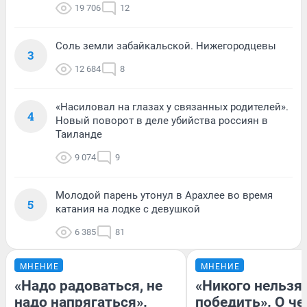
19 706
12
Соль земли забайкальской. Нижегородцевы
3
12 684
8
«Насиловал на глазах у связанных родителей».
4
Новый поворот в деле убийства россиян в
Таиланде
9 074
9
Молодой парень утонул в Арахлее во время
5
катания на лодке с девушкой
6 385
81
МНЕНИЕ
МНЕНИЕ
«Надо радоваться, не
«Никого нельзя
надо напрягаться».
победить». О ч