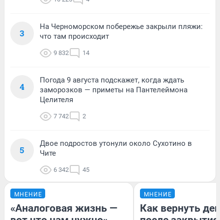
На Черноморском побережье закрыли пляжи:
3
что там происходит
9 832
14
Погода 9 августа подскажет, когда ждать
4
заморозков — приметы на Пантелеймона
Целителя
7 742
2
Двое подростов утонули около Сухотино в
5
Чите
6 342
45
МНЕНИЕ
МНЕНИЕ
«Аналоговая жизнь —
Как вернуть де
вот что нам нужно».
после закрытия