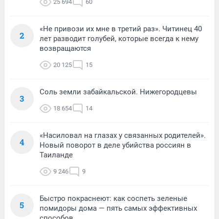
25 694
60
«Не привози их мне в третий раз». Читинец 40
2
лет разводит голубей, которые всегда к нему
возвращаются
20 125
15
Соль земли забайкальской. Нижегородцевы
3
18 654
14
«Насиловал на глазах у связанных родителей».
4
Новый поворот в деле убийства россиян в
Таиланде
9 246
9
Быстро покраснеют: как соспеть зеленые
5
помидоры дома — пять самых эффективных
способов