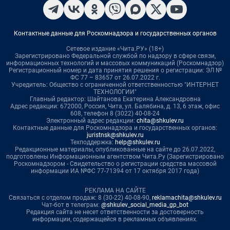
Контактные данные для Роскомнадзора и государственных органов
Сетевое издание «Чита.РУ» (18+)
Зарегистрировано Федеральной службой по надзору в сфере связи,
информационных технологий и массовых коммуникаций (Роскомнадзор)
Регистрационный номер и дата принятия решения о регистрации: ЭЛ №
ФС 77 – 83657 от 26.07.2022 г.
Учредитель: Общество с ограниченной ответственностью "ИНТЕРНЕТ
ТЕХНОЛОГИИ"
Главный редактор: Шайтанова Екатерина Александровна
Адрес редакции: 672000, Россия, Чита, ул. Балябина, д. 13, 6 этаж, офис
608, телефон 8 (3022) 40-08-24
Электронный адрес редакции:
chita@shkulev.ru
Контактные данные для Роскомнадзора и государственных органов:
juristnsk@shkulev.ru
Техподдержка:
help@shkulev.ru
Редакционные материалы, опубликованные на сайте до 26.07.2022,
подготовлены Информационным агентством Чита.Ру (Зарегистрировано
Роскомнадзором - Свидетельство о регистрации средства массовой
информации ИА №ФС 77-71394 от 17 октября 2017 года)
РЕКЛАМА НА САЙТЕ
Связаться с отделом продаж: 8 (30-22) 40-08-90,
reklamachita@shkulev.ru
Чат-бот в телеграм:
@shkulev_social_media_gp_bot
Редакция сайта не несет ответственности за достоверность
информации, содержащейся в рекламных объявлениях.