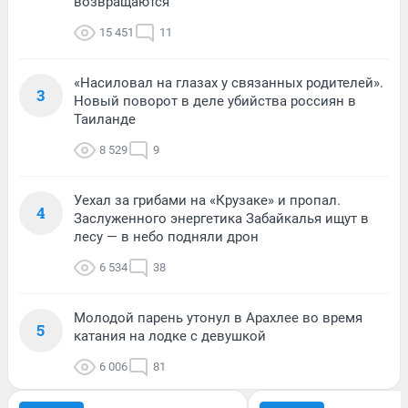
возвращаются
15 451
11
«Насиловал на глазах у связанных родителей».
3
Новый поворот в деле убийства россиян в
Таиланде
8 529
9
Уехал за грибами на «Крузаке» и пропал.
4
Заслуженного энергетика Забайкалья ищут в
лесу — в небо подняли дрон
6 534
38
Молодой парень утонул в Арахлее во время
5
катания на лодке с девушкой
6 006
81