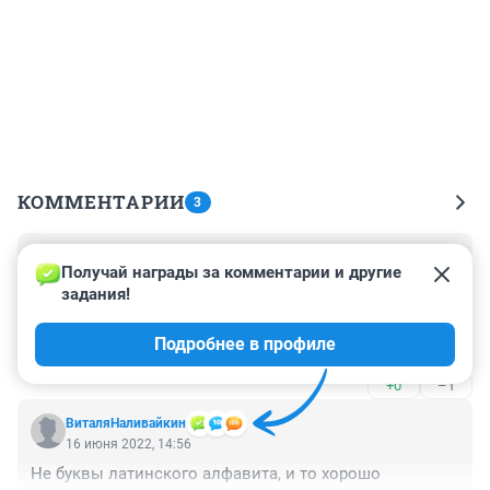
КОММЕНТАРИИ
3
Гость
16 июня 2022, 18:36
Получай награды за комментарии и другие 
задания!
Ну если хозяина самокатов год искали, тут хозяина 
смайлика точно не найдут... На сопке можно любой 
Подробнее в профиле
символ и знак оставить ?
+0
–1
ВиталяНаливайкин
16 июня 2022, 14:56
Не буквы латинского алфавита, и то хорошо