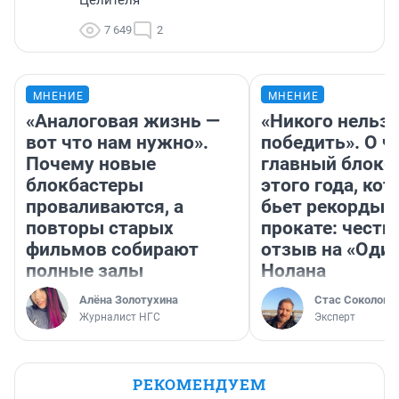
Целителя
7 649
2
МНЕНИЕ
МНЕНИЕ
«Аналоговая жизнь —
«Никого нельз
вот что нам нужно».
победить». О ч
Почему новые
главный блокб
блокбастеры
этого года, ко
проваливаются, а
бьет рекорды 
повторы старых
прокате: честн
фильмов собирают
отзыв на «Оди
полные залы
Нолана
Алёна Золотухина
Стас Соколов
Журналист НГС
Эксперт
РЕКОМЕНДУЕМ