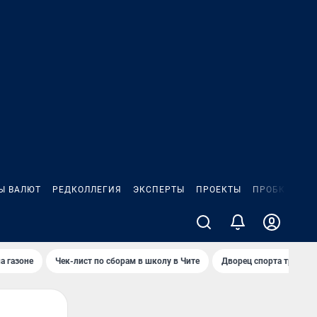
Ы ВАЛЮТ
РЕДКОЛЛЕГИЯ
ЭКСПЕРТЫ
ПРОЕКТЫ
ПРОБКИ
ИГ
а газоне
Чек-лист по сборам в школу в Чите
Дворец спорта требую