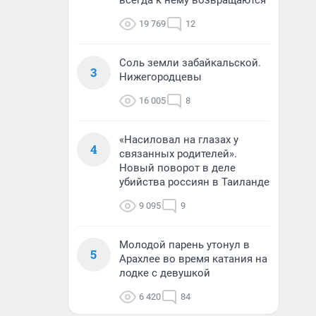
всегда к нему возвращаются
19 769
12
Соль земли забайкальской.
3
Нижегородцевы
16 005
8
«Насиловал на глазах у
4
связанных родителей».
Новый поворот в деле
убийства россиян в Таиланде
9 095
9
Молодой парень утонул в
5
Арахлее во время катания на
лодке с девушкой
6 420
84