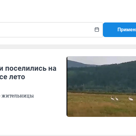
Примен
 поселились на
се лето
е жительницы