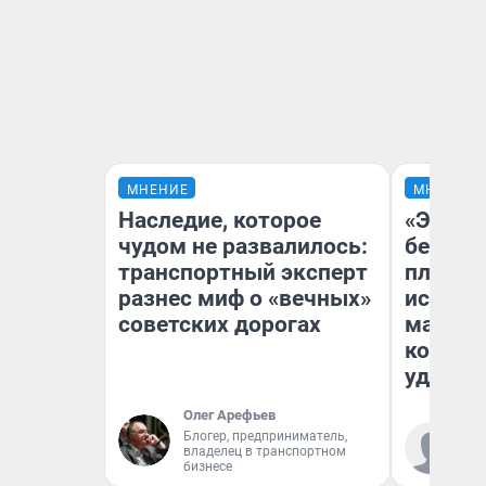
МНЕНИЕ
МНЕНИЕ
Наследие, которое
«Это б
чудом не развалилось:
безобр
транспортный эксперт
площад
разнес миф о «вечных»
исчезл
советских дорогах
малень
которы
удобне
Олег Арефьев
Блогер, предприниматель,
Ко
владелец в транспортном
«Р
бизнесе