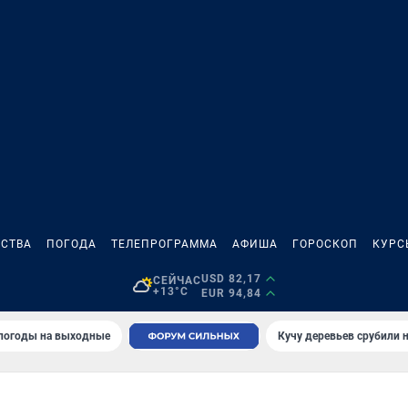
СТВА
ПОГОДА
ТЕЛЕПРОГРАММА
АФИША
ГОРОСКОП
КУРС
USD 82,17
СЕЙЧАС
+13°C
EUR 94,84
 погоды на выходные
Кучу деревьев срубили н