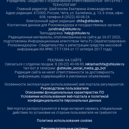
Учредитель: Общество с ограниченной ответственностью "ИНТЕРНЕТ
ТЕХНОЛОГИИ"
Главный редактор: Шайтанова Екатерина Александровна
Адрес редакции: 672000, Россия, Чита, ул. Балябина, д. 13, 6 этаж, офис
608, телефон 8 (3022) 40-08-24
Электронный адрес редакции:
chita@shkulev.ru
Контактные данные для Роскомнадзора и государственных органов:
juristnsk@shkulev.ru
Техподдержка:
help@shkulev.ru
Редакционные материалы, опубликованные на сайте до 26.07.2022,
подготовлены Информационным агентством Чита.Ру (Зарегистрировано
Роскомнадзором - Свидетельство о регистрации средства массовой
информации ИА №ФС 77-71394 от 17 октября 2017 года)
РЕКЛАМА НА САЙТЕ
Связаться с отделом продаж: 8 (30-22) 40-08-90,
reklamachita@shkulev.ru
Чат-бот в телеграм:
@shkulev_social_media_gp_bot
Редакция сайта не несет ответственности за достоверность
информации, содержащейся в рекламных объявлениях.
Особенности эксплуатации (использования) веб-портала регулируются:
Руководством пользователя
Описанием функциональных характеристик ПО
Условиями использования веб-портала и политикой
конфиденциальности персональных данных
Веб-портал распространяется в виде интернет-сервиса, специальные
действия по установке на стороне пользователя не требуются
Политика использования cookies
Рекомендательные системы