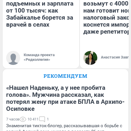
подъемных и зарплата
возьмут с 4000.
от 100 тысяч: как
нам готовит но
Забайкалье борется за
налоговый зако
врачей в селах
коснется импор
даже репетитор
Команда проекта
Анастасия Завг
«Редколлегия»
РЕКОМЕНДУЕМ
«Нашел Наденьку, а у нее пробита
голова». Мужчина рассказал, как
потерял жену при атаке БПЛА в Архипо-
Осиповке
7 часов
10 411
1
Знаменитая тикток-блогер, рассказывавшая о борьбе с