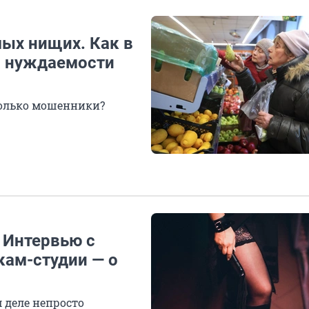
мых нищих. Как в
а нуждаемости
 только мошенники?
 Интервью с
ам-студии — о
 деле непросто