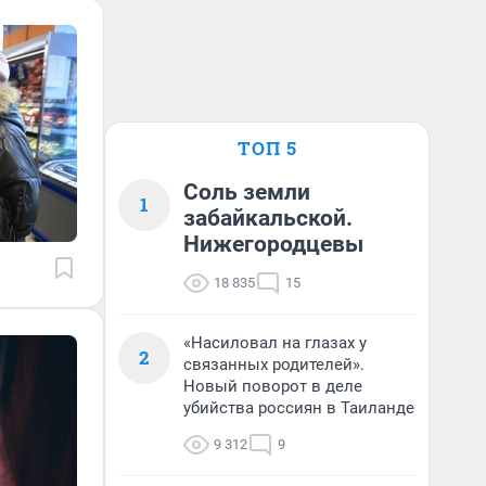
ТОП 5
Соль земли
1
забайкальской.
Нижегородцевы
18 835
15
«Насиловал на глазах у
2
связанных родителей».
Новый поворот в деле
убийства россиян в Таиланде
9 312
9