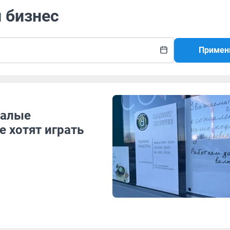
й бизнес
Примен
малые
 хотят играть