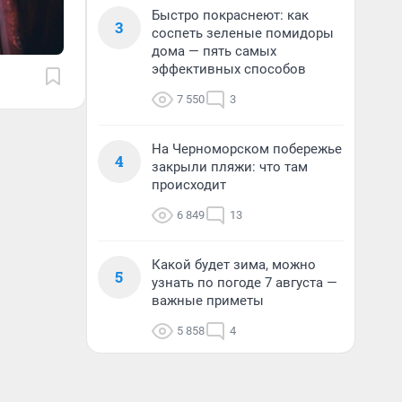
Быстро покраснеют: как
3
соспеть зеленые помидоры
дома — пять самых
эффективных способов
7 550
3
На Черноморском побережье
4
закрыли пляжи: что там
происходит
6 849
13
Какой будет зима, можно
5
узнать по погоде 7 августа —
важные приметы
5 858
4