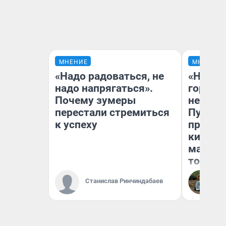
МНЕНИЕ
МНЕНИЕ
«Надо радоваться, не
«Нет н
надо напрягаться».
городов
Почему зумеры
недофи
перестали стремиться
Путеше
к успеху
проеха
киломе
машине
того
Станислав Ринчиндабаев
Ек