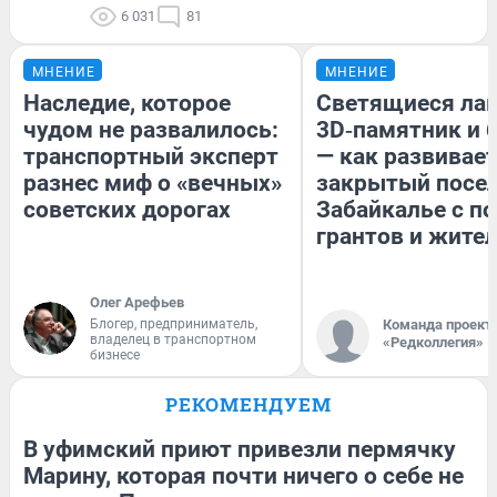
6 031
81
МНЕНИЕ
МНЕНИЕ
Наследие, которое
Светящиеся лав
чудом не развалилось:
3D‑памятник и 
транспортный эксперт
— как развивае
разнес миф о «вечных»
закрытый посел
советских дорогах
Забайкалье с 
грантов и жите
Олег Арефьев
Блогер, предприниматель,
Команда проект
владелец в транспортном
«Редколлегия»
бизнесе
РЕКОМЕНДУЕМ
В уфимский приют привезли пермячку
Марину, которая почти ничего о себе не