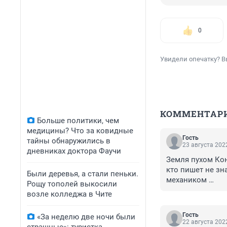
0
Увидели опечатку? В
КОММЕНТАР
Больше политики, чем
медицины? Что за ковидные
Гость
тайны обнаружились в
23 августа 2022
дневниках доктора Фаучи
Земля пухом Кон
кто пишет не зн
Были деревья, а стали пеньки.
механиком 

Рощу тополей выкосили
Царство небесно
возле колледжа в Чите
Гость
«За неделю две ночи были
22 августа 2022