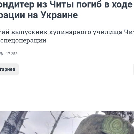
ндитер из Читы погиб в ходе
рации на Украине
етий выпускник кулинарного училища Чи
 спецоперации
17 252
тариев