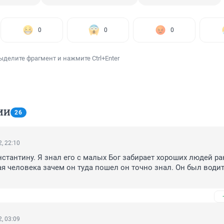
0
0
0
ыделите фрагмент и нажмите Ctrl+Enter
ИИ
26
, 22:10
стантину. Я знал его с малых Бог забирает хороших людей ран
ая человека зачем он туда пошел он точно знал. Он был водит
е отцу и брату искреннее соболезнование. Жаль очень
, 03:09