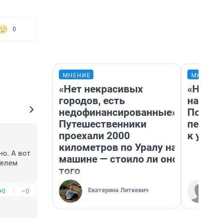
0
МНЕНИЕ
МНЕНИ
«Нет некрасивых
«Надо
городов, есть
надо 
недофинансированные».
Почем
Путешественники
перес
проехали 2000
к успе
километров по Уралу на
о. А вот 
машине — стоило ли оно
елем 
того
Екатерина Литкевич
+0
–0