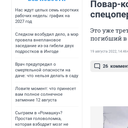
Повар-ко
Нас ждут целых семь коротких
спецопе
рабочих недель: график на
2027 год
Это уже тр
Следком возбудил дело, а мэр
погибший в
провела внеплановое
заседание из-за гибели двух
подростков в Ингоде
19 августа 2022, 14:46
Врач предупредил о
26
коммен
смертельной опасности на
даче: что нельзя делать в саду
Ловите момент: что принесет
вам полное солнечное
затмение 12 августа
Сыграем в «Ромашку»?
Простая головоломка,
которая взбодрит мозг не