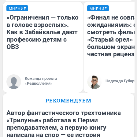
МНЕНИЕ
МНЕНИЕ
«Ограничения — только
«Финал не совпа
в голове взрослых».
ожиданиями»: с
Как в Забайкалье дают
смотреть филь
профессию детям с
«Старый орел» 
ОВЗ
большом экран
честная реценз
Команда проекта
Надежда Губарь
«Редколлегия»
РЕКОМЕНДУЕМ
Автор фантастического трехтомника
«Трилунье» работала в Перми
преподавателем, а первую книгу
написала на спор — ее история