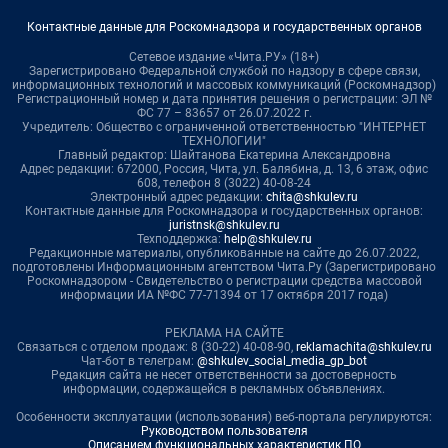
Контактные данные для Роскомнадзора и государственных органов
Сетевое издание «Чита.РУ» (18+)
Зарегистрировано Федеральной службой по надзору в сфере связи,
информационных технологий и массовых коммуникаций (Роскомнадзор)
Регистрационный номер и дата принятия решения о регистрации: ЭЛ №
ФС 77 – 83657 от 26.07.2022 г.
Учредитель: Общество с ограниченной ответственностью "ИНТЕРНЕТ
ТЕХНОЛОГИИ"
Главный редактор: Шайтанова Екатерина Александровна
Адрес редакции: 672000, Россия, Чита, ул. Балябина, д. 13, 6 этаж, офис
608, телефон 8 (3022) 40-08-24
Электронный адрес редакции:
chita@shkulev.ru
Контактные данные для Роскомнадзора и государственных органов:
juristnsk@shkulev.ru
Техподдержка:
help@shkulev.ru
Редакционные материалы, опубликованные на сайте до 26.07.2022,
подготовлены Информационным агентством Чита.Ру (Зарегистрировано
Роскомнадзором - Свидетельство о регистрации средства массовой
информации ИА №ФС 77-71394 от 17 октября 2017 года)
РЕКЛАМА НА САЙТЕ
Связаться с отделом продаж: 8 (30-22) 40-08-90,
reklamachita@shkulev.ru
Чат-бот в телеграм:
@shkulev_social_media_gp_bot
Редакция сайта не несет ответственности за достоверность
информации, содержащейся в рекламных объявлениях.
Особенности эксплуатации (использования) веб-портала регулируются:
Руководством пользователя
Описанием функциональных характеристик ПО