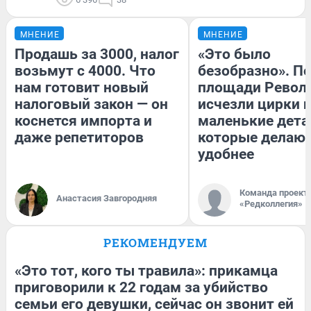
МНЕНИЕ
МНЕНИЕ
Продашь за 3000, налог
«Это было
возьмут с 4000. Что
безобразно». П
нам готовит новый
площади Револ
налоговый закон — он
исчезли цирки и
коснется импорта и
маленькие дета
даже репетиторов
которые делают
удобнее
Команда проект
Анастасия Завгородняя
«Редколлегия»
РЕКОМЕНДУЕМ
«Это тот, кого ты травила»: прикамца
приговорили к 22 годам за убийство
семьи его девушки, сейчас он звонит ей