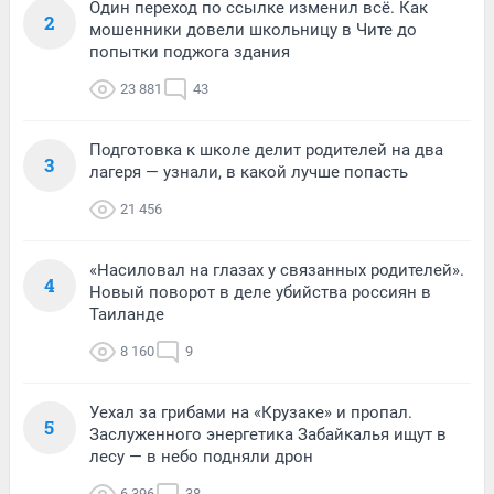
Один переход по ссылке изменил всё. Как
2
мошенники довели школьницу в Чите до
попытки поджога здания
23 881
43
Подготовка к школе делит родителей на два
3
лагеря — узнали, в какой лучше попасть
21 456
«Насиловал на глазах у связанных родителей».
4
Новый поворот в деле убийства россиян в
Таиланде
8 160
9
Уехал за грибами на «Крузаке» и пропал.
5
Заслуженного энергетика Забайкалья ищут в
лесу — в небо подняли дрон
6 396
38