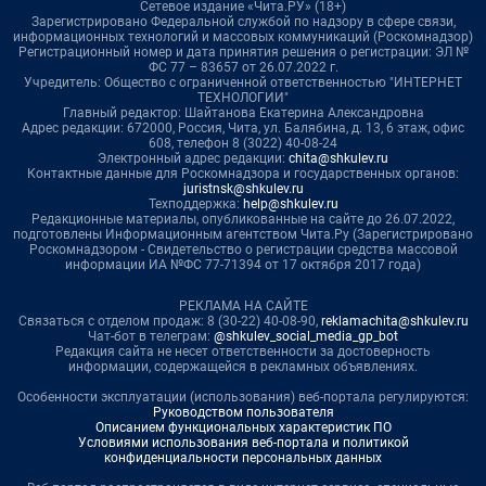
Сетевое издание «Чита.РУ» (18+)
Зарегистрировано Федеральной службой по надзору в сфере связи,
информационных технологий и массовых коммуникаций (Роскомнадзор)
Регистрационный номер и дата принятия решения о регистрации: ЭЛ №
ФС 77 – 83657 от 26.07.2022 г.
Учредитель: Общество с ограниченной ответственностью "ИНТЕРНЕТ
ТЕХНОЛОГИИ"
Главный редактор: Шайтанова Екатерина Александровна
Адрес редакции: 672000, Россия, Чита, ул. Балябина, д. 13, 6 этаж, офис
608, телефон 8 (3022) 40-08-24
Электронный адрес редакции:
chita@shkulev.ru
Контактные данные для Роскомнадзора и государственных органов:
juristnsk@shkulev.ru
Техподдержка:
help@shkulev.ru
Редакционные материалы, опубликованные на сайте до 26.07.2022,
подготовлены Информационным агентством Чита.Ру (Зарегистрировано
Роскомнадзором - Свидетельство о регистрации средства массовой
информации ИА №ФС 77-71394 от 17 октября 2017 года)
РЕКЛАМА НА САЙТЕ
Связаться с отделом продаж: 8 (30-22) 40-08-90,
reklamachita@shkulev.ru
Чат-бот в телеграм:
@shkulev_social_media_gp_bot
Редакция сайта не несет ответственности за достоверность
информации, содержащейся в рекламных объявлениях.
Особенности эксплуатации (использования) веб-портала регулируются:
Руководством пользователя
Описанием функциональных характеристик ПО
Условиями использования веб-портала и политикой
конфиденциальности персональных данных