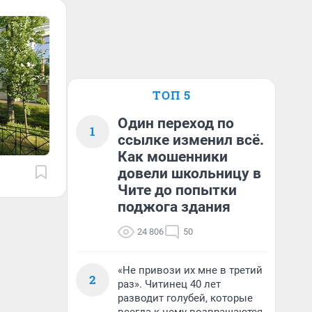
ТОП 5
Один переход по
1
ссылке изменил всё.
Как мошенники
довели школьницу в
Чите до попытки
поджога здания
24 806
50
«Не привози их мне в третий
2
раз». Читинец 40 лет
разводит голубей, которые