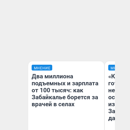
МНЕНИЕ
МНЕНИЕ
Два миллиона
«Кажды
подъемных и зарплата
готови
от 100 тысяч: как
неурож
Забайкалье борется за
осень 
врачей в селах
избавит
Зачем 
дачу