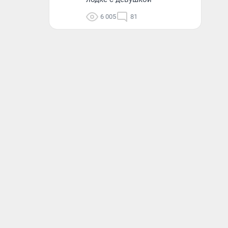
6 005
81