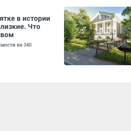
ятке в истории
лизкие. Что
твом
имости на 340