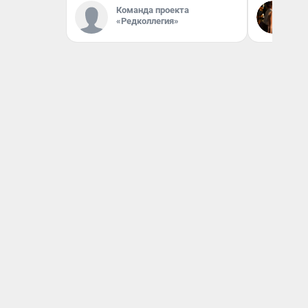
Команда проекта
Лю
«Редколлегия»
Ав