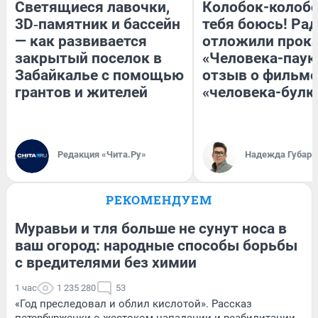
Светящиеся лавочки,
Колобок-колобо
3D‑памятник и бассейн
тебя боюсь! Рад
— как развивается
отложили прок
закрытый поселок в
«Человека-паук
Забайкалье с помощью
отзыв о фильме
грантов и жителей
«человека-булк
Редакция «Чита.Ру»
Надежда Губарь
РЕКОМЕНДУЕМ
Муравьи и тля больше не сунут носа в
ваш огород: народные способы борьбы
с вредителями без химии
1 час
1 235 280
53
«Год преследовал и облил кислотой». Рассказ