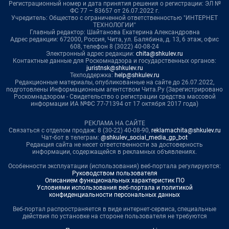
Регистрационный номер и дата принятия решения о регистрации: ЭЛ №
ФС 77 – 83657 от 26.07.2022 г.
Учредитель: Общество с ограниченной ответственностью "ИНТЕРНЕТ
ТЕХНОЛОГИИ"
Главный редактор: Шайтанова Екатерина Александровна
Адрес редакции: 672000, Россия, Чита, ул. Балябина, д. 13, 6 этаж, офис
608, телефон 8 (3022) 40-08-24
Электронный адрес редакции:
chita@shkulev.ru
Контактные данные для Роскомнадзора и государственных органов:
juristnsk@shkulev.ru
Техподдержка:
help@shkulev.ru
Редакционные материалы, опубликованные на сайте до 26.07.2022,
подготовлены Информационным агентством Чита.Ру (Зарегистрировано
Роскомнадзором - Свидетельство о регистрации средства массовой
информации ИА №ФС 77-71394 от 17 октября 2017 года)
РЕКЛАМА НА САЙТЕ
Связаться с отделом продаж: 8 (30-22) 40-08-90,
reklamachita@shkulev.ru
Чат-бот в телеграм:
@shkulev_social_media_gp_bot
Редакция сайта не несет ответственности за достоверность
информации, содержащейся в рекламных объявлениях.
Особенности эксплуатации (использования) веб-портала регулируются:
Руководством пользователя
Описанием функциональных характеристик ПО
Условиями использования веб-портала и политикой
конфиденциальности персональных данных
Веб-портал распространяется в виде интернет-сервиса, специальные
действия по установке на стороне пользователя не требуются