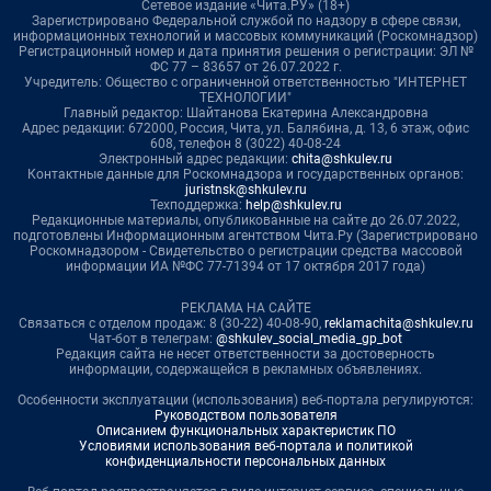
Сетевое издание «Чита.РУ» (18+)
Зарегистрировано Федеральной службой по надзору в сфере связи,
информационных технологий и массовых коммуникаций (Роскомнадзор)
Регистрационный номер и дата принятия решения о регистрации: ЭЛ №
ФС 77 – 83657 от 26.07.2022 г.
Учредитель: Общество с ограниченной ответственностью "ИНТЕРНЕТ
ТЕХНОЛОГИИ"
Главный редактор: Шайтанова Екатерина Александровна
Адрес редакции: 672000, Россия, Чита, ул. Балябина, д. 13, 6 этаж, офис
608, телефон 8 (3022) 40-08-24
Электронный адрес редакции:
chita@shkulev.ru
Контактные данные для Роскомнадзора и государственных органов:
juristnsk@shkulev.ru
Техподдержка:
help@shkulev.ru
Редакционные материалы, опубликованные на сайте до 26.07.2022,
подготовлены Информационным агентством Чита.Ру (Зарегистрировано
Роскомнадзором - Свидетельство о регистрации средства массовой
информации ИА №ФС 77-71394 от 17 октября 2017 года)
РЕКЛАМА НА САЙТЕ
Связаться с отделом продаж: 8 (30-22) 40-08-90,
reklamachita@shkulev.ru
Чат-бот в телеграм:
@shkulev_social_media_gp_bot
Редакция сайта не несет ответственности за достоверность
информации, содержащейся в рекламных объявлениях.
Особенности эксплуатации (использования) веб-портала регулируются:
Руководством пользователя
Описанием функциональных характеристик ПО
Условиями использования веб-портала и политикой
конфиденциальности персональных данных