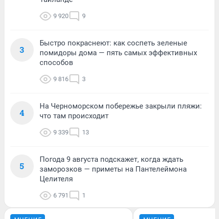
9 920
9
Быстро покраснеют: как соспеть зеленые
3
помидоры дома — пять самых эффективных
способов
9 816
3
На Черноморском побережье закрыли пляжи:
4
что там происходит
9 339
13
Погода 9 августа подскажет, когда ждать
5
заморозков — приметы на Пантелеймона
Целителя
6 791
1