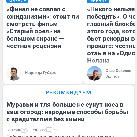
МНЕНИЕ
МНЕНИЕ
«Финал не совпал с
«Никого нельзя
ожиданиями»: стоит ли
победить». О ч
смотреть фильм
главный блокба
«Старый орел» на
этого года, кот
большом экране —
бьет рекорды в
честная рецензия
прокате: честн
отзыв на «Одис
Нолана
Стас Соколов
Надежда Губарь
Эксперт
РЕКОМЕНДУЕМ
Муравьи и тля больше не сунут носа в
ваш огород: народные способы борьбы
с вредителями без химии
6 часов
1 238 712
53