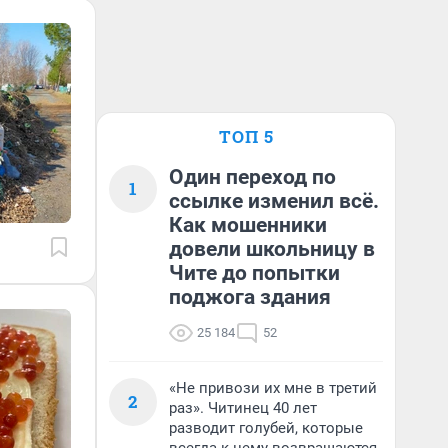
ТОП 5
Один переход по
1
ссылке изменил всё.
Как мошенники
довели школьницу в
Чите до попытки
поджога здания
25 184
52
«Не привози их мне в третий
2
раз». Читинец 40 лет
разводит голубей, которые