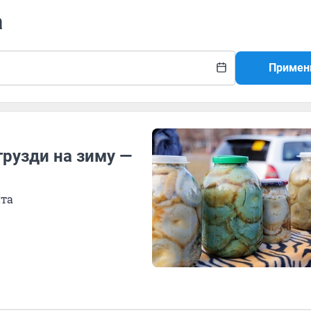
а
Примен
грузди на зиму —
пта