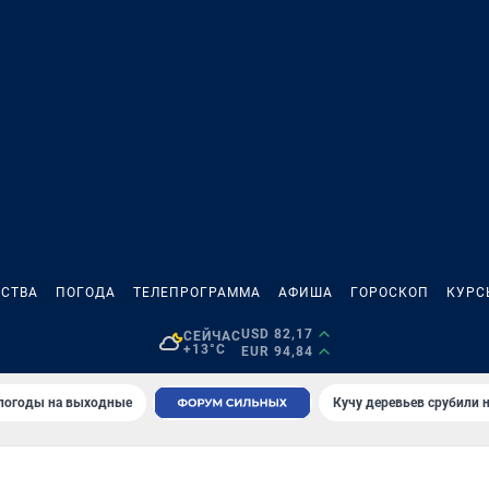
СТВА
ПОГОДА
ТЕЛЕПРОГРАММА
АФИША
ГОРОСКОП
КУРС
USD 82,17
СЕЙЧАС
+13°C
EUR 94,84
 погоды на выходные
Кучу деревьев срубили н