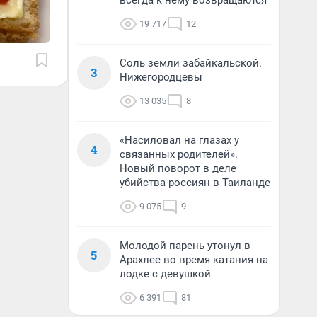
всегда к нему возвращаются
19 717
12
Соль земли забайкальской.
3
Нижегородцевы
13 035
8
«Насиловал на глазах у
4
связанных родителей».
Новый поворот в деле
убийства россиян в Таиланде
9 075
9
Молодой парень утонул в
5
Арахлее во время катания на
лодке с девушкой
6 391
81