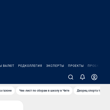
Ы ВАЛЮТ
РЕДКОЛЛЕГИЯ
ЭКСПЕРТЫ
ПРОЕКТЫ
ПРОБКИ
ИГ
а газоне
Чек-лист по сборам в школу в Чите
Дворец спорта требую