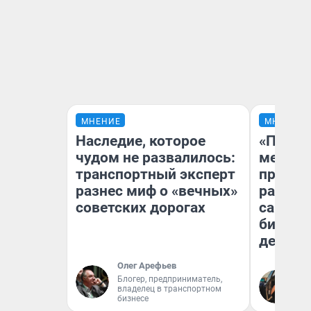
МНЕНИЕ
МНЕНИЕ
Наследие, которое
«Покуп
чудом не развалилось:
мешке»
транспортный эксперт
предпр
разнес миф о «вечных»
рассказ
советских дорогах
самом 
бизнес
дешевы
Олег Арефьев
На
Блогер, предприниматель,
владелец в транспортном
От
бизнесе
де