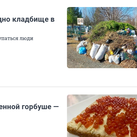
дно кладбище в
купаться люди
енной горбуше —