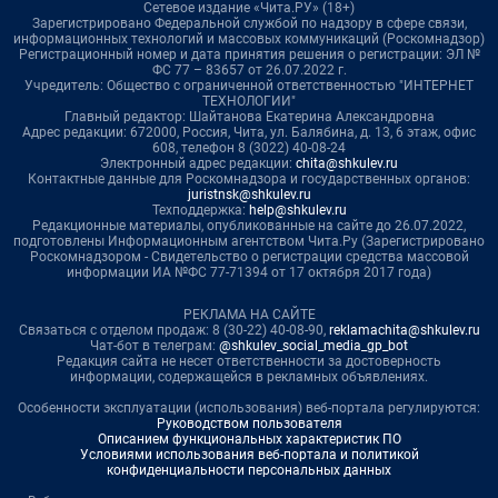
Сетевое издание «Чита.РУ» (18+)
Зарегистрировано Федеральной службой по надзору в сфере связи,
информационных технологий и массовых коммуникаций (Роскомнадзор)
Регистрационный номер и дата принятия решения о регистрации: ЭЛ №
ФС 77 – 83657 от 26.07.2022 г.
Учредитель: Общество с ограниченной ответственностью "ИНТЕРНЕТ
ТЕХНОЛОГИИ"
Главный редактор: Шайтанова Екатерина Александровна
Адрес редакции: 672000, Россия, Чита, ул. Балябина, д. 13, 6 этаж, офис
608, телефон 8 (3022) 40-08-24
Электронный адрес редакции:
chita@shkulev.ru
Контактные данные для Роскомнадзора и государственных органов:
juristnsk@shkulev.ru
Техподдержка:
help@shkulev.ru
Редакционные материалы, опубликованные на сайте до 26.07.2022,
подготовлены Информационным агентством Чита.Ру (Зарегистрировано
Роскомнадзором - Свидетельство о регистрации средства массовой
информации ИА №ФС 77-71394 от 17 октября 2017 года)
РЕКЛАМА НА САЙТЕ
Связаться с отделом продаж: 8 (30-22) 40-08-90,
reklamachita@shkulev.ru
Чат-бот в телеграм:
@shkulev_social_media_gp_bot
Редакция сайта не несет ответственности за достоверность
информации, содержащейся в рекламных объявлениях.
Особенности эксплуатации (использования) веб-портала регулируются:
Руководством пользователя
Описанием функциональных характеристик ПО
Условиями использования веб-портала и политикой
конфиденциальности персональных данных