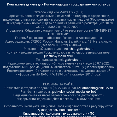
Контактные данные для Роскомнадзора и государственных органов
Сетевое издание «Чита.РУ» (18+)
Зарегистрировано Федеральной службой по надзору в сфере связи,
информационных технологий и массовых коммуникаций (Роскомнадзор)
Регистрационный номер и дата принятия решения о регистрации: ЭЛ №
ФС 77 – 83657 от 26.07.2022 г.
Учредитель: Общество с ограниченной ответственностью "ИНТЕРНЕТ
ТЕХНОЛОГИИ"
Главный редактор: Шайтанова Екатерина Александровна
Адрес редакции: 672000, Россия, Чита, ул. Балябина, д. 13, 6 этаж, офис
608, телефон 8 (3022) 40-08-24
Электронный адрес редакции:
chita@shkulev.ru
Контактные данные для Роскомнадзора и государственных органов:
juristnsk@shkulev.ru
Техподдержка:
help@shkulev.ru
Редакционные материалы, опубликованные на сайте до 26.07.2022,
подготовлены Информационным агентством Чита.Ру (Зарегистрировано
Роскомнадзором - Свидетельство о регистрации средства массовой
информации ИА №ФС 77-71394 от 17 октября 2017 года)
РЕКЛАМА НА САЙТЕ
Связаться с отделом продаж: 8 (30-22) 40-08-90,
reklamachita@shkulev.ru
Чат-бот в телеграм:
@shkulev_social_media_gp_bot
Редакция сайта не несет ответственности за достоверность
информации, содержащейся в рекламных объявлениях.
Особенности эксплуатации (использования) веб-портала регулируются:
Руководством пользователя
Описанием функциональных характеристик ПО