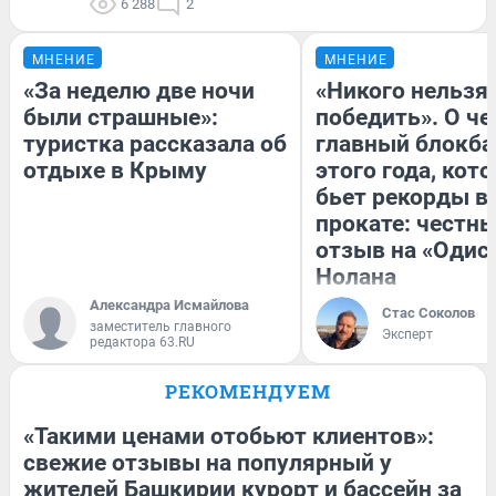
6 288
2
МНЕНИЕ
МНЕНИЕ
«За неделю две ночи
«Никого нельзя
были страшные»:
победить». О ч
туристка рассказала об
главный блокба
отдыхе в Крыму
этого года, кот
бьет рекорды в
прокате: честн
отзыв на «Одис
Нолана
Александра Исмайлова
Стас Соколов
заместитель главного
Эксперт
редактора 63.RU
РЕКОМЕНДУЕМ
«Такими ценами отобьют клиентов»:
свежие отзывы на популярный у
жителей Башкирии курорт и бассейн за