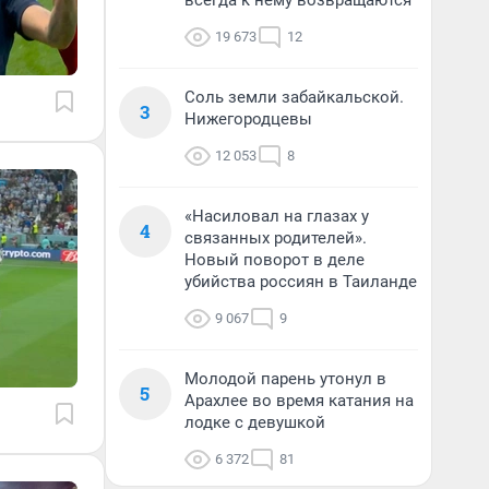
всегда к нему возвращаются
19 673
12
Соль земли забайкальской.
3
Нижегородцевы
12 053
8
«Насиловал на глазах у
4
связанных родителей».
Новый поворот в деле
убийства россиян в Таиланде
9 067
9
Молодой парень утонул в
5
Арахлее во время катания на
лодке с девушкой
6 372
81