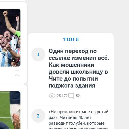
ТОП 5
Один переход по
1
ссылке изменил всё.
Как мошенники
довели школьницу в
Чите до попытки
поджога здания
25 172
52
«Не привози их мне в третий
2
раз». Читинец 40 лет
разводит голубей, которые