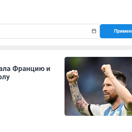
Примен
рала Францию и
олу