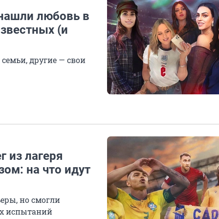
 нашли любовь в
звестных (и
семьи, другие — свои
г из лагеря
ом: на что идут
еры, но смогли
ых испытаний