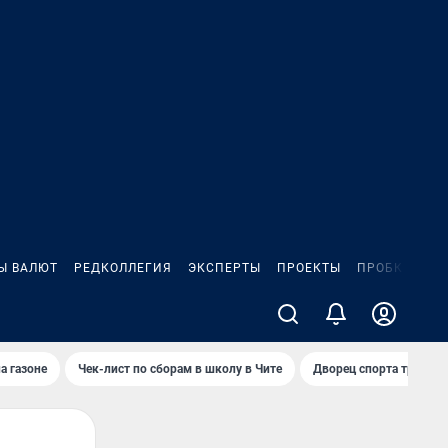
Ы ВАЛЮТ
РЕДКОЛЛЕГИЯ
ЭКСПЕРТЫ
ПРОЕКТЫ
ПРОБКИ
ИГ
а газоне
Чек-лист по сборам в школу в Чите
Дворец спорта требую