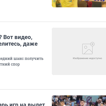
? Вот видео,
елитесь, даже
следний шанс получить
етний спор
рь игр на вылет