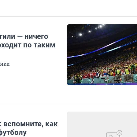
тили — ничего
оходит по таким
щики
: вспомните, как
футболу