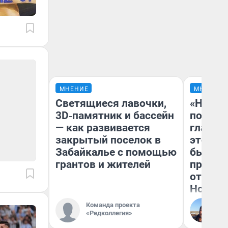
МНЕНИЕ
МНЕНИЕ
Светящиеся лавочки,
«Никог
3D‑памятник и бассейн
победи
— как развивается
главны
закрытый поселок в
этого г
Забайкалье с помощью
бьет р
грантов и жителей
прокат
отзыв 
Нолана
Команда проекта
Ст
«Редколлегия»
Эк