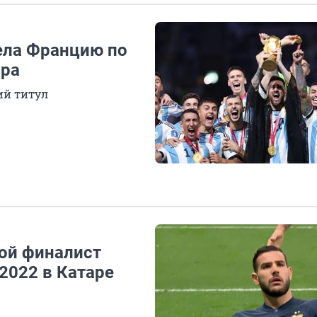
лела Францию по
ира
ий титул
рой финалист
2022 в Катаре