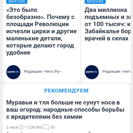
МНЕНИЕ
МНЕНИЕ
«Это было
Два миллиона
безобразно». Почему с
подъемных и за
площади Революции
от 100 тысяч: к
исчезли цирки и другие
Забайкалье бор
маленькие детали,
врачей в селах
которые делают город
удобнее
Редакция «Чита.Ру»
Редакция «Чита
РЕКОМЕНДУЕМ
Муравьи и тля больше не сунут носа в
ваш огород: народные способы борьбы
с вредителями без химии
2 часа
1 236 063
53