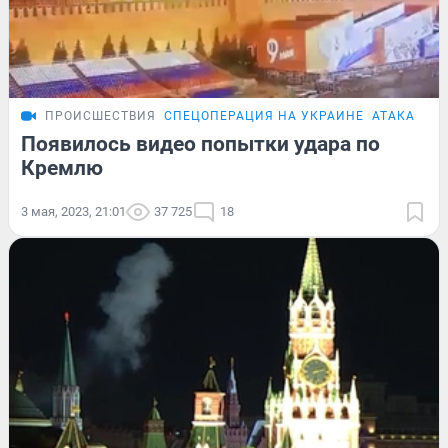
ПРОИСШЕСТВИЯ
СПЕЦОПЕРАЦИЯ НА УКРАИНЕ
АТАКА БПЛ
Появилось видео попытки удара по
Кремлю
3 мая, 2023, 21:01
37 725
18