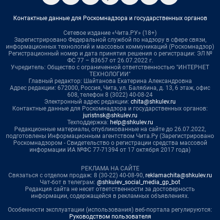
Контактные данные для Роскомнадзора и государственных органов
Сетевое издание «Чита.РУ» (18+)
Зарегистрировано Федеральной службой по надзору в сфере связи,
информационных технологий и массовых коммуникаций (Роскомнадзор)
Регистрационный номер и дата принятия решения о регистрации: ЭЛ №
ФС 77 – 83657 от 26.07.2022 г.
Учредитель: Общество с ограниченной ответственностью "ИНТЕРНЕТ
ТЕХНОЛОГИИ"
Главный редактор: Шайтанова Екатерина Александровна
Адрес редакции: 672000, Россия, Чита, ул. Балябина, д. 13, 6 этаж, офис
608, телефон 8 (3022) 40-08-24
Электронный адрес редакции:
chita@shkulev.ru
Контактные данные для Роскомнадзора и государственных органов:
juristnsk@shkulev.ru
Техподдержка:
help@shkulev.ru
Редакционные материалы, опубликованные на сайте до 26.07.2022,
подготовлены Информационным агентством Чита.Ру (Зарегистрировано
Роскомнадзором - Свидетельство о регистрации средства массовой
информации ИА №ФС 77-71394 от 17 октября 2017 года)
РЕКЛАМА НА САЙТЕ
Связаться с отделом продаж: 8 (30-22) 40-08-90,
reklamachita@shkulev.ru
Чат-бот в телеграм:
@shkulev_social_media_gp_bot
Редакция сайта не несет ответственности за достоверность
информации, содержащейся в рекламных объявлениях.
Особенности эксплуатации (использования) веб-портала регулируются:
Руководством пользователя