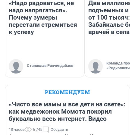
«Надо радоваться, не
Два миллиона
надо напрягаться».
подъемных и з
Почему зумеры
от 100 тысяч: 
перестали стремиться
Забайкалье бор
к успеху
врачей в селах
Команда проек
Станислав Ринчиндабаев
«Редколлегия»
РЕКОМЕНДУЕМ
«Чисто все мамы и все дети на свете»:
как медвежонок Момота покорил
буквально весь интернет. Видео
18 часов
6 745
Обсудить