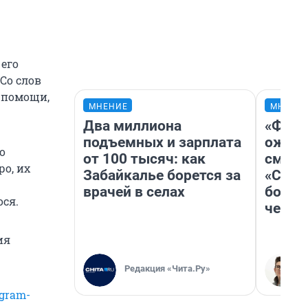
его
Со слов
й помощи,
МНЕНИЕ
МНЕНИ
Два миллиона
«Фина
подъемных и зарплата
ожида
о
от 100 тысяч: как
смотр
ро, их
Забайкалье борется за
«Стар
врачей в селах
больш
ся.
честн
ия
Редакция «Чита.Ру»
gram-