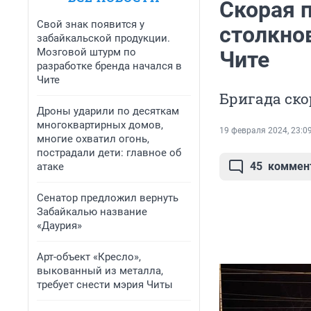
Скорая 
Свой знак появится у
столкнов
забайкальской продукции.
Мозговой штурм по
Чите
разработке бренда начался в
Чите
Бригада ск
Дроны ударили по десяткам
многоквартирных домов,
19 февраля 2024, 23:0
многие охватил огонь,
пострадали дети: главное об
45
коммен
атаке
Сенатор предложил вернуть
Забайкалью название
«Даурия»
Арт-объект «Кресло»,
выкованный из металла,
требует снести мэрия Читы