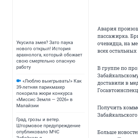
Авария произош
пассажирка. Бр
Укусила змея? Зато паука
очевидца, на м
нового открыл! История
всех остальных
арахнолога, который обожает
свою смертельно опасную
работу
В группе по пр
Забайкальскому 
«Люблю выигрывать!» Как
доставили в ме
39-летняя парикмахер
Госавтоинспекц
покорила жюри конкурса
«Миссис Земля — 2026» в
Малайзии
Получить комме
Забайкальского
Град, грозы и ветер.
Штормовое предупреждение
Больше новосте
опубликовало МЧС