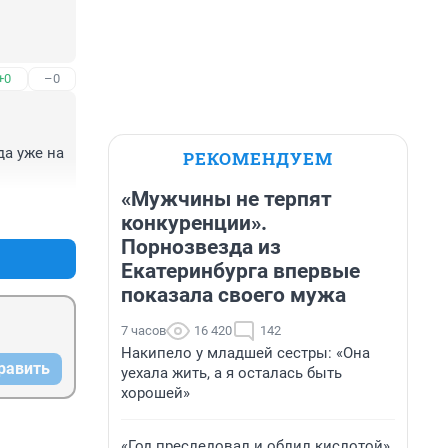
+0
–0
а уже на 
РЕКОМЕНДУЕМ
«Мужчины не терпят
+4
–0
конкуренции».
Порнозвезда из
Екатеринбурга впервые
показала своего мужа
7 часов
16 420
142
Накипело у младшей сестры: «Она
равить
уехала жить, а я осталась быть
хорошей»
«Год преследовал и облил кислотой».