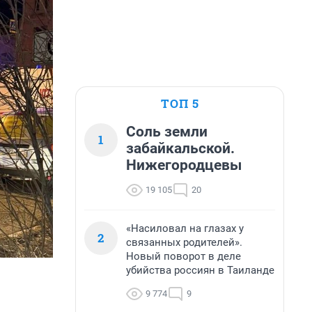
ТОП 5
Соль земли
1
забайкальской.
Нижегородцевы
19 105
20
«Насиловал на глазах у
2
связанных родителей».
Новый поворот в деле
убийства россиян в Таиланде
9 774
9