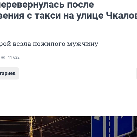
перевернулась после
ения с такси на улице Чкало
орой везла пожилого мужчину
9
11 622
тариев