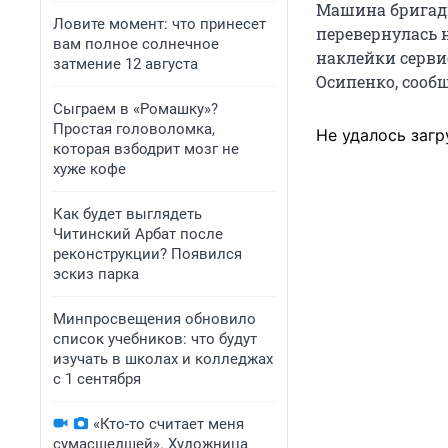
Машина бригады
Ловите момент: что принесет
перевернулась н
вам полное солнечное
наклейки серви
затмение 12 августа
Осипенко, сооб
Сыграем в «Ромашку»?
Простая головоломка,
Не удалось загр
которая взбодрит мозг не
хуже кофе
Как будет выглядеть
Читинский Арбат после
реконструкции? Появился
эскиз парка
Минпросвещения обновило
список учебников: что будут
изучать в школах и колледжах
с 1 сентября
«Кто-то считает меня
сумасшедшей». Художница