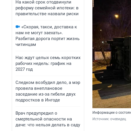
На какой срок отодвинули
реформу семейной ипотеки: в
правительстве назвали риски
«Скорая, такси, доставка к
нам не могут заехать».
Разбитая дорога портит жизнь
читинцам
Нас ждут целых семь коротких
рабочих недель: график на
2027 год
Следком возбудил дело, а мэр
провела внеплановое
заседание из-за гибели двух
подростков в Ингоде
Врач предупредил о
Информации о состоян
смертельной опасности на
Источник: 
очевидец
даче: что нельзя делать в саду