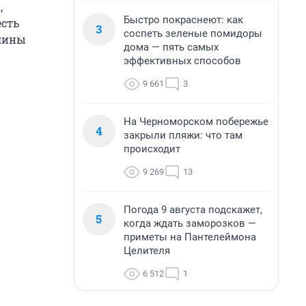
,
Быстро покраснеют: как
есть
3
соспеть зеленые помидоры
олины
дома — пять самых
эффективных способов
9 661
3
На Черноморском побережье
4
закрыли пляжи: что там
происходит
9 269
13
Погода 9 августа подскажет,
5
когда ждать заморозков —
приметы на Пантелеймона
Целителя
6 512
1