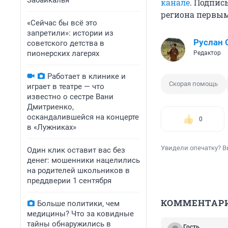
Забайкалья
канале
. Подпис
региона первы
«Сейчас бы всё это
запретили»: истории из
Руслан
советского детства в
пионерских лагерях
Редактор
Работает в клинике и
Скорая помощь
играет в театре — что
известно о сестре Вани
Дмитриенко,
оскандалившейся на концерте
0
в «Лужниках»
Увидели опечатку? В
Один клик оставит вас без
денег: мошенники нацелились
на родителей школьников в
преддверии 1 сентября
КОММЕНТАР
Больше политики, чем
медицины? Что за ковидные
тайны обнаружились в
Гость