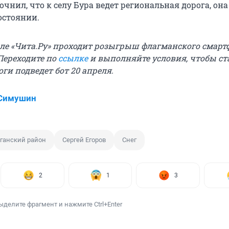
очнил, что к селу Бура ведет региональная дорога, она
остоянии.
але «Чита.Ру» проходит розыгрыш флагманского смарт
 Переходите по
ссылке
и выполняйте условия, чтобы ст
ги подведет бот 20 апреля.
 Симушин
ганский район
Сергей Егоров
Снег
2
1
3
ыделите фрагмент и нажмите Ctrl+Enter