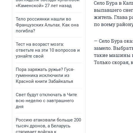
Село Бура в Кал
«Каменской» 27 лет назад
выпавшего снег
житель. Глава 
Тело россиянки нашли во
по всему району
Французских Альпах. Как она
погибла?
— Село Бура ок
Тест на возраст мозга:
замело. Выбрат
ответьте на эти 10 вопросов и
такие машины ка
узнайте свой
Только скорая, 
Пора заряжать ружье? Гуся-
гуменника исключили из
Красной книги Забайкалья
Свет будут отключать в Чите
всю неделю с завтрашнего
дня
Россию атаковали больше 200
тысяч дронов, а Беларусь
стягивает войска к