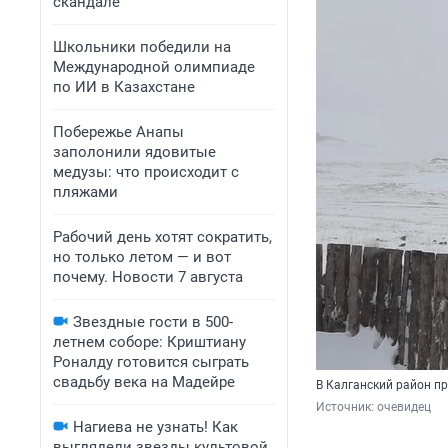
скандале
Школьники победили на
Международной олимпиаде
по ИИ в Казахстане
Побережье Анапы
заполонили ядовитые
медузы: что происходит с
пляжами
Рабочий день хотят сократить,
но только летом — и вот
почему. Новости 7 августа
Звездные гости в 500-
летнем соборе: Криштиану
Роналду готовится сыграть
свадьбу века на Мадейре
В Калганский район п
Источник: 
очевидец
Нагиева не узнать! Как
выглядели звезды культовой