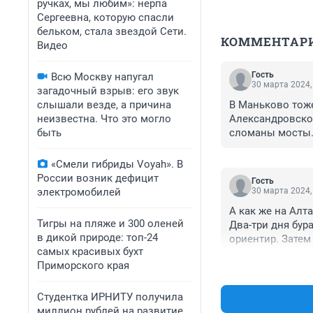
ручках, мы любим»: нерпа
Сергеевна, которую спасли
бельком, стала звездой Сети.
КОММЕНТАР
Видео
Гость
Всю Москву напугал
30 марта 2024,
загадочный взрыв: его звук
слышали везде, а причина
В Маньково тоже
неизвестна. Что это могло
Александровског
быть
сломаны мосты. 
ездит, а сейчас 
дождаться, пото
«Смели гибриды Voyah». В
России возник дефицит
Гость
электромобилей
30 марта 2024,
А как же на Алт
Тигры на пляже и 300 оленей
Два-три дня бура
в дикой природе: топ-24
ориентир. Затем
самых красивых бухт
степенно. А здес
Приморского края
Студентка ИРНИТУ получила
миллион рублей на развитие