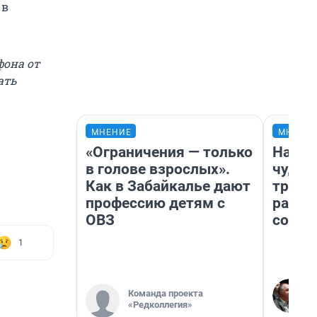
 в
фона от
ать
МНЕНИЕ
МНЕНИ
«Ограничения — только
Насле
в голове взрослых».
чудом
Как в Забайкалье дают
транс
профессию детям с
разне
ОВЗ
совет
1
Команда проекта
«Редколлегия»