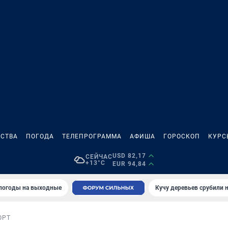
СТВА
ПОГОДА
ТЕЛЕПРОГРАММА
АФИША
ГОРОСКОП
КУРС
USD 82,17
СЕЙЧАС
+13°C
EUR 94,84
 погоды на выходные
Кучу деревьев срубили н
ОРТ