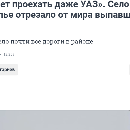
ет проехать даже УАЗ». Село
лье отрезало от мира выпав
ло почти все дороги в районе
12 259
тариев