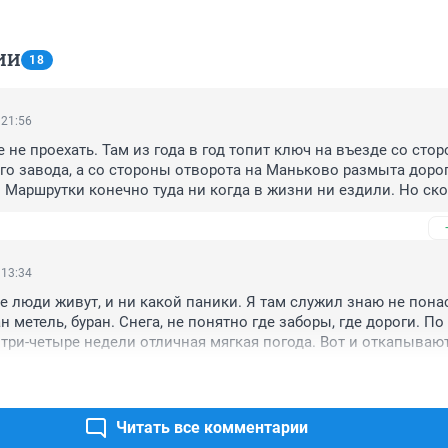
ИИ
18
 21:56
 не проехать. Там из года в год топит ключ на въезде со стор
о завода, а со стороны отворота на Маньково размыта дорога
Маршрутки конечно туда ни когда в жизни ни ездили. Но ско
это очень опасно и для скорой и для пациентов которые не смо
му что не проехать.
 13:34
ае люди живут, и ни какой паники. Я там служил знаю не пона
н метель, буран. Снега, не понятно где заборы, где дороги. По
 три-четыре недели отличная мягкая погода. Вот и откапывают
ь видите ли снег выпал в Буре.
Читать все комментарии