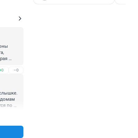
оны 
, 
рая 
гут ее 
+0
–0
слышке. 
 домам 
ся по 
+0
–0