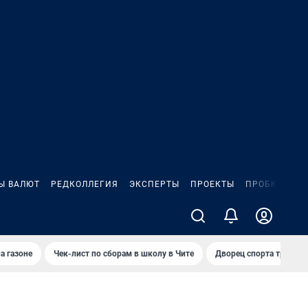
Ы ВАЛЮТ
РЕДКОЛЛЕГИЯ
ЭКСПЕРТЫ
ПРОЕКТЫ
ПРОБКИ
ИГ
а газоне
Чек-лист по сборам в школу в Чите
Дворец спорта требую