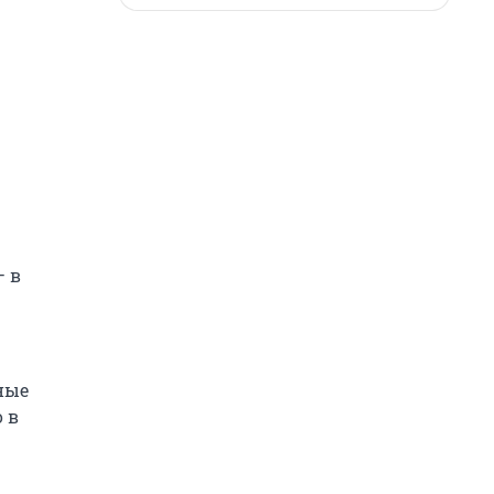
— в
ные
 в