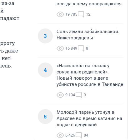
 из-за
всегда к нему возвращаются
ый
19 785
12
ыпадают
Соль земли забайкальской.
3
Нижегородцевы
дорогу
16 849
8
ть даже
 нет!
тель.
«Насиловал на глазах у
4
связанных родителей».
Новый поворот в деле
убийства россиян в Таиланде
9 104
9
Молодой парень утонул в
5
Арахлее во время катания на
лодке с девушкой
6 426
84