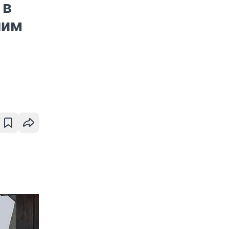
 в
шим