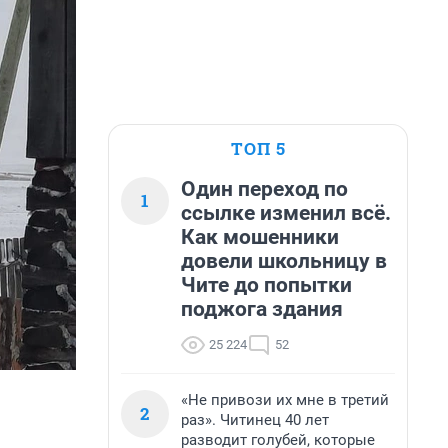
ТОП 5
Один переход по
1
ссылке изменил всё.
Как мошенники
довели школьницу в
Чите до попытки
поджога здания
25 224
52
«Не привози их мне в третий
2
раз». Читинец 40 лет
разводит голубей, которые