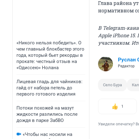
Глава района ут
нормативном с
В Telegram-кан
Apple iPhone 15.
участником. Ито
«Никого нельзя победить». О
чем главный блокбастер этого
года, который бьет рекорды в
Руслан
прокате: честный отзыв на
Редактор
«Одиссею» Нолана
Лицевая гладь для чайников:
Село Бура
Кал
гайд от набора петель до
первого готового изделия
1
Потоки похожей на мазут
жидкости разлились после
дождя в парке ЗабВО
Увидели опечатку? В
«Чтобы нас носили на