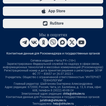
App Store
RuStore
Мы в соцсетях
Контактные данные для Роскомнадзора и государственных органов
Сетевое издание «Чита.РУ» (18+)
Зарегистрировано Федеральной службой по надзору в сфере связи,
информационных технологий и массовых коммуникаций (Роскомнадзор)
Регистрационный номер и дата принятия решения о регистрации: ЭЛ №
ФС 77 – 83657 от 26.07.2022 г.
Учредитель: Общество с ограниченной ответственностью "ИНТЕРНЕТ
ТЕХНОЛОГИИ"
Главный редактор: Шайтанова Екатерина Александровна
Адрес редакции: 672000, Россия, Чита, ул. Балябина, д. 13, 6 этаж, офис
608, телефон 8 (3022) 40-08-24
Электронный адрес редакции:
chita@shkulev.ru
Контактные данные для Роскомнадзора и государственных органов:
juristnsk@shkulev.ru
Техподдержка:
help@shkulev.ru