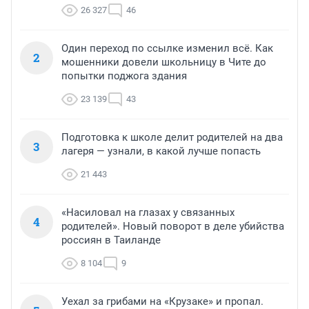
26 327
46
Один переход по ссылке изменил всё. Как
2
мошенники довели школьницу в Чите до
попытки поджога здания
23 139
43
Подготовка к школе делит родителей на два
3
лагеря — узнали, в какой лучше попасть
21 443
«Насиловал на глазах у связанных
4
родителей». Новый поворот в деле убийства
россиян в Таиланде
8 104
9
Уехал за грибами на «Крузаке» и пропал.