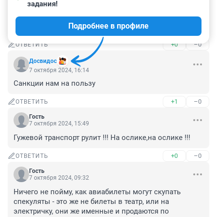
7 октября 2024, 20:02
задания!
Одни слова. а цены на авиабилеты как были 
Подробнее в профиле
космические так и останутся!
+0
–0
ОТВЕТИТЬ
Досвидос
7 октября 2024, 16:14
Санкции нам на пользу
+1
–0
ОТВЕТИТЬ
Гость
7 октября 2024, 15:49
Гужевой транспорт рулит !!! На ослике,на ослике !!!
+0
–0
ОТВЕТИТЬ
Гость
7 октября 2024, 09:32
Ничего не пойму, как авиабилеты могут скупать 
спекуляты - это же не билеты в театр, или на 
электричку, они же именные и продаются по 