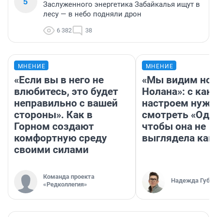
5
Заслуженного энергетика Забайкалья ищут в
лесу — в небо подняли дрон
6 382
38
МНЕНИЕ
МНЕНИЕ
«Если вы в него не
«Мы видим нов
влюбитесь, это будет
Нолана»: с как
неправильно с вашей
настроем нужн
стороны». Как в
смотреть «Оди
Горном создают
чтобы она не
комфортную среду
выглядела как
своими силами
Команда проекта
Надежда Губар
«Редколлегия»