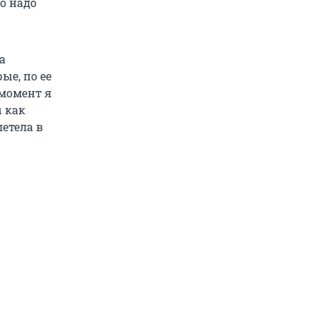
то надо
а
ые, по ее
 момент я
ы как
летела в