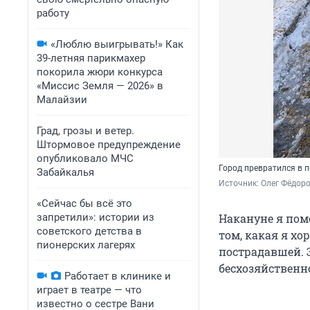
работу
«Люблю выигрывать!» Как
39-летняя парикмахер
покорила жюри конкурса
«Миссис Земля — 2026» в
Малайзии
Град, грозы и ветер.
Штормовое предупреждение
опубликовало МЧС
Город превратился в 
Забайкалья
Источник: 
Олег Фёдоро
«Сейчас бы всё это
запретили»: истории из
Накануне я пом
советского детства в
том, какая я хо
пионерских лагерях
пострадавшей. 
бесхозяйственн
Работает в клинике и
играет в театре — что
известно о сестре Вани