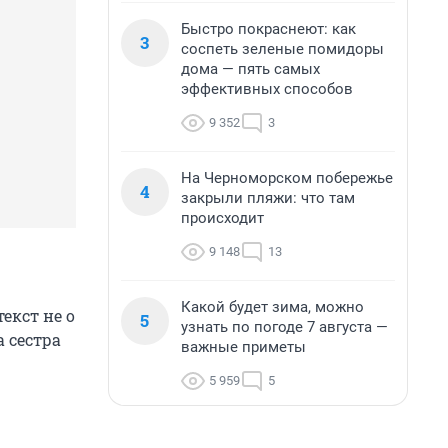
Быстро покраснеют: как
3
соспеть зеленые помидоры
дома — пять самых
эффективных способов
9 352
3
На Черноморском побережье
4
закрыли пляжи: что там
происходит
9 148
13
Какой будет зима, можно
екст не о
5
узнать по погоде 7 августа —
а сестра
важные приметы
5 959
5