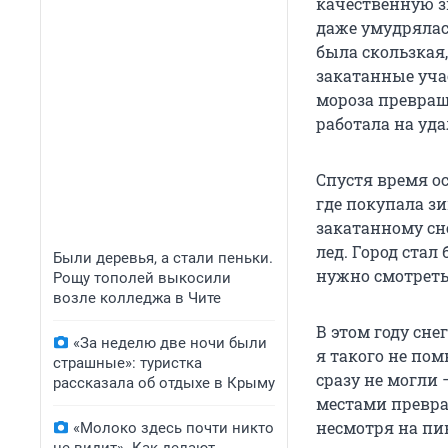
качественную з
даже умудрялась
была скользкая,
закатанные учас
мороза превраща
работала на уда
Спустя время о
где покупала з
закатанному сне
лед. Город стал
Были деревья, а стали пеньки.
нужно смотреть
Рощу тополей выкосили
возле колледжа в Чите
В этом году сне
«За неделю две ночи были
я такого не пом
страшные»: туристка
сразу не могли 
рассказала об отдыхе в Крыму
местами превра
несмотря на пи
«Молоко здесь почти никто