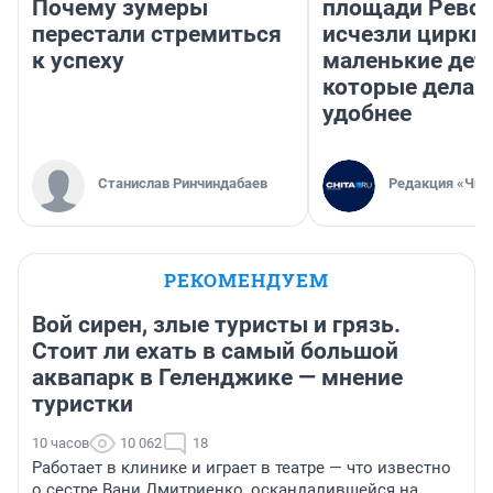
Почему зумеры
площади Рево
перестали стремиться
исчезли цирки 
к успеху
маленькие дет
которые делаю
удобнее
Станислав Ринчиндабаев
Редакция «Чит
РЕКОМЕНДУЕМ
Вой сирен, злые туристы и грязь.
Стоит ли ехать в самый большой
аквапарк в Геленджике — мнение
туристки
10 часов
10 062
18
Работает в клинике и играет в театре — что известно
о сестре Вани Дмитриенко, оскандалившейся на