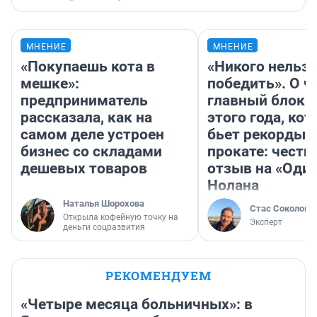
МНЕНИЕ
МНЕНИЕ
«Покупаешь кота в
«Никого нельз
мешке»:
победить». О ч
предприниматель
главный блокб
рассказала, как на
этого года, ко
самом деле устроен
бьет рекорды 
бизнес со складами
прокате: честн
дешевых товаров
отзыв на «Оди
Нолана
Наталья Шорохова
Стас Соколов
Открыла кофейную точку на
Эксперт
деньги соцразвития
РЕКОМЕНДУЕМ
«Четыре месяца больничных»: в