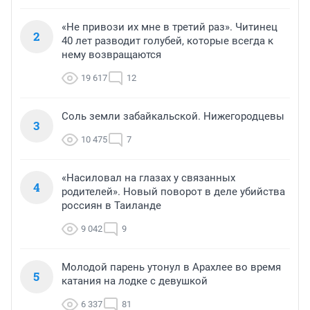
«Не привози их мне в третий раз». Читинец
2
40 лет разводит голубей, которые всегда к
нему возвращаются
19 617
12
Соль земли забайкальской. Нижегородцевы
3
10 475
7
«Насиловал на глазах у связанных
4
родителей». Новый поворот в деле убийства
россиян в Таиланде
9 042
9
Молодой парень утонул в Арахлее во время
5
катания на лодке с девушкой
6 337
81