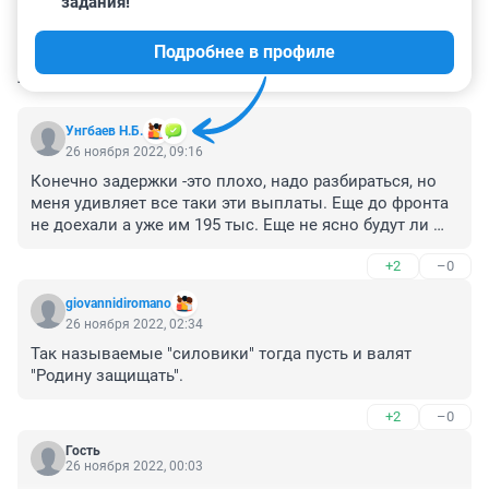
задания!
Подробнее в профиле
КОММЕНТАРИИ
8
Унгбаев Н.Б.
26 ноября 2022, 09:16
Конечно задержки -это плохо, надо разбираться, но 
меня удивляет все таки эти выплаты. Еще до фронта 
не доехали а уже им 195 тыс. Еще не ясно будут ли 
они принимать участие, а уже заплати. Почему те кто 
+2
–0
под огнем получают также. Наверное надо было не 
разбрасываться деньгами, а выплачивать среднюю 
giovannidiromano
зарплату по месту прежней работы. Сколько их еще 
26 ноября 2022, 02:34
отсеется. Так у нас сосед получил все выплаты и его 
Так называемые "силовики" тогда пусть и валят 
за пьянку домой отправили, сейчас ходит пропивает 
"Родину защищать".
и посмеивается, как он государство обманул. 
Военнослужащие не принимающие участие не 
+2
–0
получают такого же денежного содержания, у них в 
зависимости от должности до 50 тыс.
Гость
26 ноября 2022, 00:03