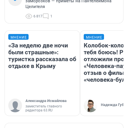
заморозков — приметы на Пантелеймона
Целителя
6 817
1
МНЕНИЕ
МНЕНИЕ
«За неделю две ночи
Колобок-колобо
были страшные»:
тебя боюсь! Ра
туристка рассказала об
отложили прок
отдыхе в Крыму
«Человека-пау
отзыв о фильм
«человека-бул
Александра Исмайлова
Надежда Губар
заместитель главного
редактора 63.RU