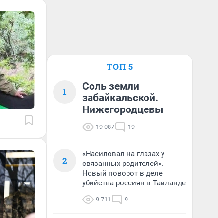
ТОП 5
Соль земли
1
забайкальской.
Нижегородцевы
19 087
19
«Насиловал на глазах у
2
связанных родителей».
Новый поворот в деле
убийства россиян в Таиланде
9 711
9