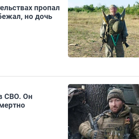
тельствах пропал
бежал, но дочь
в СВО. Он
смертно