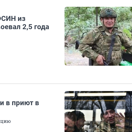
ФСИН из
оевал 2,5 года
и в приют в
ацию