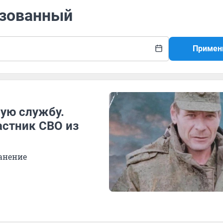
изованный
Примен
ную службу.
стник СВО из
анение