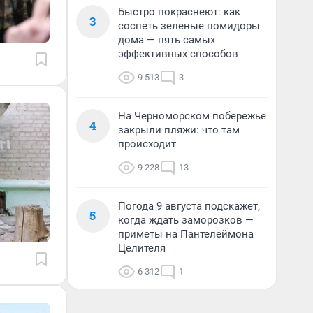
Быстро покраснеют: как
3
соспеть зеленые помидоры
дома — пять самых
эффективных способов
9 513
3
На Черноморском побережье
4
закрыли пляжи: что там
происходит
9 228
13
Погода 9 августа подскажет,
5
когда ждать заморозков —
приметы на Пантелеймона
Целителя
6 312
1