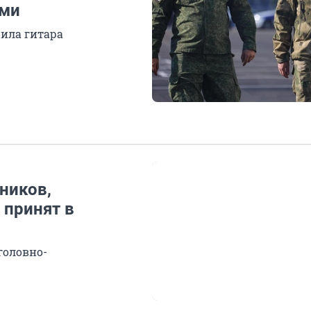
ыми
нила гитара
ников,
 принят в
головно-