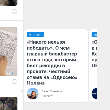
МНЕНИЕ
МНЕНИЕ
«Никого нельзя
«Огран
победить». О чем
в голо
главный блокбастер
Как в 
этого года, который
профес
бьет рекорды в
ОВЗ
прокате: честный
отзыв на «Одиссею»
Нолана
Стас Соколов
Ре
Эксперт