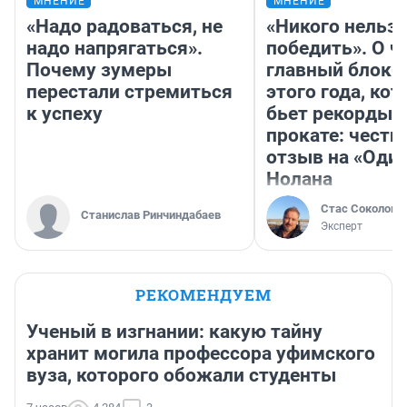
МНЕНИЕ
МНЕНИЕ
«Надо радоваться, не
«Никого нельз
надо напрягаться».
победить». О ч
Почему зумеры
главный блокб
перестали стремиться
этого года, ко
к успеху
бьет рекорды 
прокате: честн
отзыв на «Оди
Нолана
Стас Соколов
Станислав Ринчиндабаев
Эксперт
РЕКОМЕНДУЕМ
Ученый в изгнании: какую тайну
хранит могила профессора уфимского
вуза, которого обожали студенты