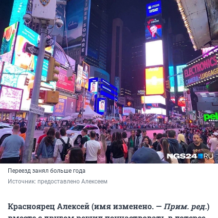
Переезд занял больше года
Источник: 
предоставлено Алексеем
Красноярец Алексей (имя изменено. —
Прим. ред.
)
вместе с другом решил поучаствовать в лотерее,