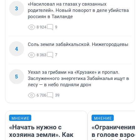
«Насиловал на глазах у связанных
3
родителей». Новый поворот в деле убийства
россиян в Таиланде
8 924
9
Соль земли забайкальской. Нижегородцевы
4
8 363
7
Уехал за грибами на «Крузаке» и пропал.
5
Заслуженного энергетика Забайкалья ищут в
лесу — в небо подняли дрон
6 706
39
МНЕНИЕ
МНЕНИЕ
«Начать нужно с
«Ограничения 
хозяина земли». Как
в голове взрос