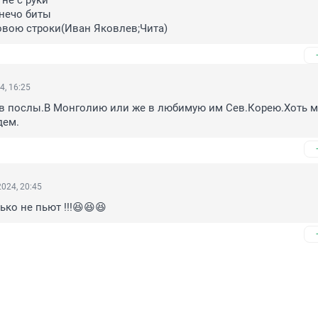
не с руки

нечо биты

овою строки(Иван Яковлев;Чита)
4, 16:25
 в послы.В Монголию или же в любимую им Сев.Корею.Хоть м
дем.
024, 20:45
ко не пьют !!!😆😆😆