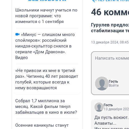
ПЕРЕЙТИ К ПУ
46 комм
Школьники начнут учиться по
новой программе: что
изменится с 1 сентября
Гурулев предло
стабилизации т
«Минус — слишком много
спойлеров»: российский
13 декабря 2024, 08:45
ниндзя-скульптор снялся в
сериале «Дом Дракона».
Видео
«Не привози их мне в третий
раз». Читинец 40 лет разводит
голубей, которые всегда к
Гость
Войти
нему возвращаются
Собрал 1,7 миллиона за
Гость
месяц. Какой фильм тянул
13 декабря 202
забайкальцев в кино в июле?
Да пусть воюют.

Алавиты...

Осенние каникулы станут