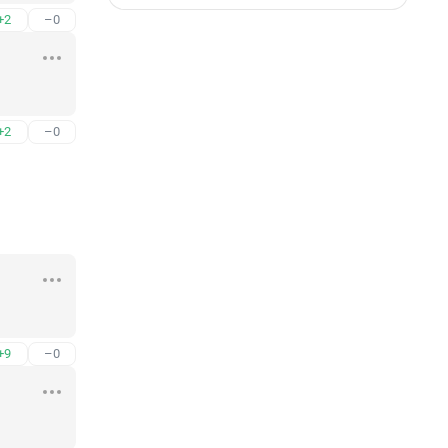
+2
–0
+2
–0
+9
–0