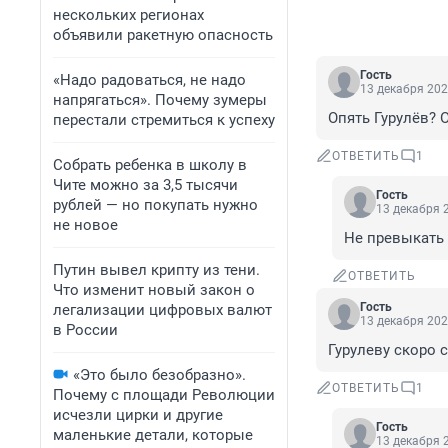
нескольких регионах
объявили ракетную опасность
Гость
«Надо радоваться, не надо
13 декабря 202
напрягаться». Почему зумеры
Опять Гурулёв? 
перестали стремиться к успеху
ОТВЕТИТЬ
1
Собрать ребенка в школу в
Чите можно за 3,5 тысячи
Гость
рублей — но покупать нужно
13 декабря 2
не новое
Не превыкать 
Путин вывел крипту из тени.
ОТВЕТИТЬ
Что изменит новый закон о
Гость
легализации цифровых валют
13 декабря 202
в России
Гурулеву скоро 
«Это было безобразно».
ОТВЕТИТЬ
1
Почему с площади Революции
исчезли цирки и другие
Гость
маленькие детали, которые
13 декабря 2