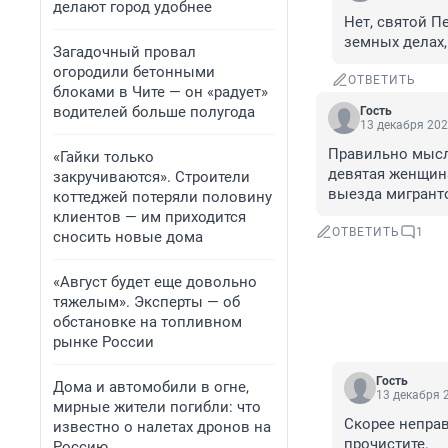
делают город удобнее
Нет, святой Пе
земных делах,н
Загадочный провал
огородили бетонными
ОТВЕТИТЬ
блоками в Чите — он «радует»
водителей больше полугода
Гость
13 декабря 202
Правильно мысли
«Гайки только
девятая женщина
закручиваются». Строители
выезда мигрант
коттеджей потеряли половину
клиентов — им приходится
ОТВЕТИТЬ
1
сносить новые дома
«Август будет еще довольно
тяжелым». Эксперты — об
обстановке на топливном
рынке России
Гость
Дома и автомобили в огне,
13 декабря 2
мирные жители погибли: что
Скорее неправ
известно о налетах дронов на
прочистите.
Россию