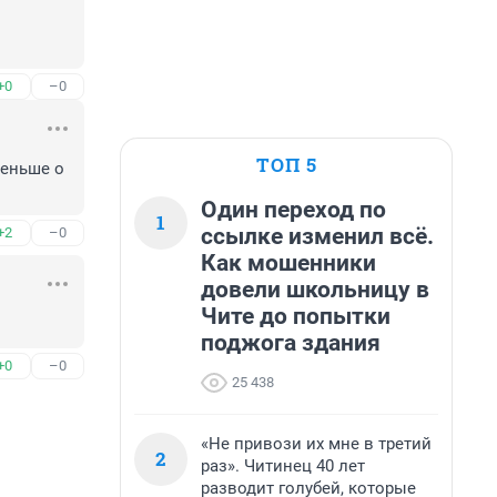
+0
–0
ТОП 5
еньше о 
Один переход по
1
ссылке изменил всё.
+2
–0
Как мошенники
довели школьницу в
Чите до попытки
поджога здания
+0
–0
25 438
«Не привози их мне в третий
2
раз». Читинец 40 лет
разводит голубей, которые