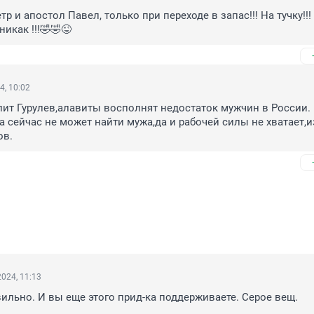
тр и апостол Павел, только при переходе в запас!!! На тучку!!! 
икак !!!🤣🤣😜
4, 10:02
т Гурулев,алавиты восполнят недостаток мужчин в России. 
 сейчас не может найти мужа,да и рабочей силы не хватает,из
ов.
024, 11:13
ильно. И вы еще этого прид-ка поддерживаете. Серое вещ. 