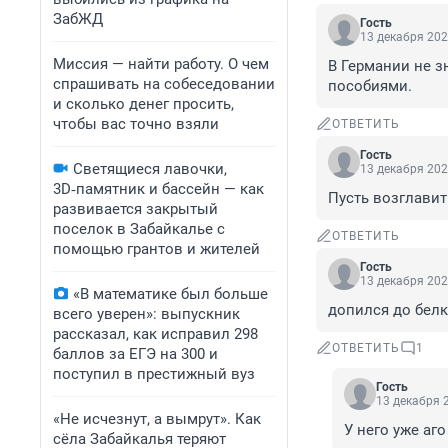
ЗабЖД
Гость
13 декабря 202
Миссия — найти работу. О чем
В Германии не з
спрашивать на собеседовании
пособиями.
и сколько денег просить,
чтобы вас точно взяли
ОТВЕТИТЬ
Гость
Светящиеся лавочки,
13 декабря 202
3D‑памятник и бассейн — как
Пусть возглавит
развивается закрытый
поселок в Забайкалье с
ОТВЕТИТЬ
помощью грантов и жителей
Гость
13 декабря 202
«В математике был больше
допился до бел
всего уверен»: выпускник
рассказал, как исправил 298
ОТВЕТИТЬ
1
баллов за ЕГЭ на 300 и
поступил в престижный вуз
Гость
13 декабря 2
«Не исчезнут, а вымрут». Как
У него уже аго
сёла Забайкалья теряют