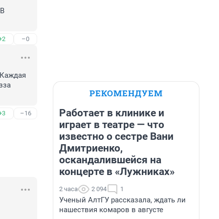
В 
+2
–0
Каждая 
за 
РЕКОМЕНДУЕМ
Работает в клинике и
+3
–16
играет в театре — что
известно о сестре Вани
Дмитриенко,
оскандалившейся на
концерте в «Лужниках»
2 часа
2 094
1
Ученый АлтГУ рассказала, ждать ли
нашествия комаров в августе