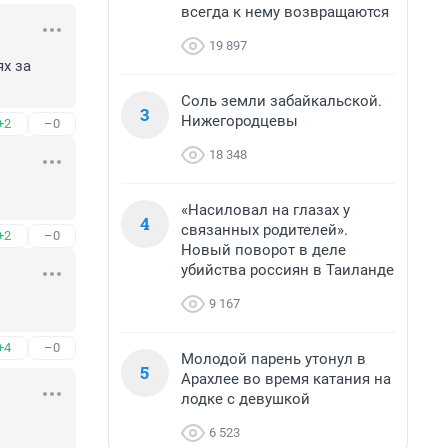
всегда к нему возвращаются
19 897
 за 
Соль земли забайкальской.
3
Нижегородцевы
+2
–0
18 348
«Насиловал на глазах у
4
связанных родителей».
+2
–0
Новый поворот в деле
убийства россиян в Таиланде
9 167
+4
–0
Молодой парень утонул в
5
Арахлее во время катания на
лодке с девушкой
6 523