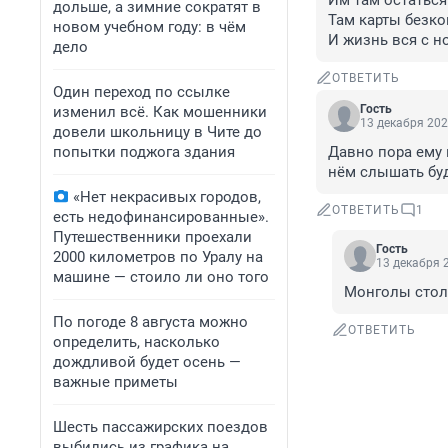
Им там остаться 
дольше, а зимние сократят в
Там карты безко
новом учебном году: в чём
И жизнь вся с н
дело
ОТВЕТИТЬ
Один переход по ссылке
Гость
изменил всё. Как мошенники
13 декабря 202
довели школьницу в Чите до
попытки поджога здания
Давно пора ему
нём слышать бу
«Нет некрасивых городов,
ОТВЕТИТЬ
1
есть недофинансированные».
Путешественники проехали
Гость
2000 километров по Уралу на
13 декабря 2
машине — стоило ли оно того
Монголы столь
По погоде 8 августа можно
ОТВЕТИТЬ
определить, насколько
дождливой будет осень —
важные приметы
Шесть пассажирских поездов
выбились из графика на