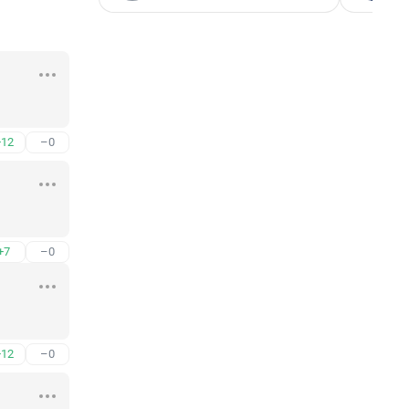
+12
–0
+7
–0
+12
–0