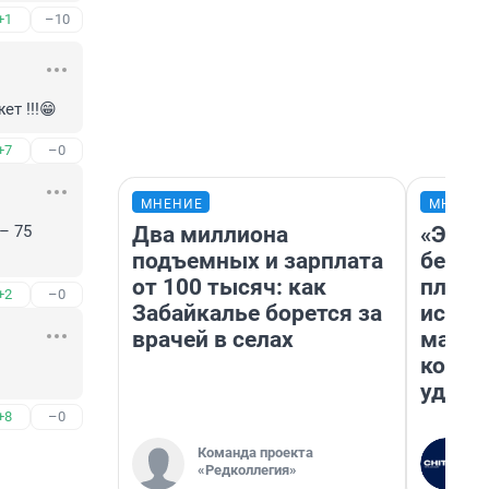
+1
–10
ет !!!😁
+7
–0
МНЕНИЕ
МНЕНИ
Два миллиона
«Это 
 75 
подъемных и зарплата
безоб
от 100 тысяч: как
площа
+2
–0
Забайкалье борется за
исчез
врачей в селах
мален
котор
удобн
+8
–0
Команда проекта
«Редколлегия»