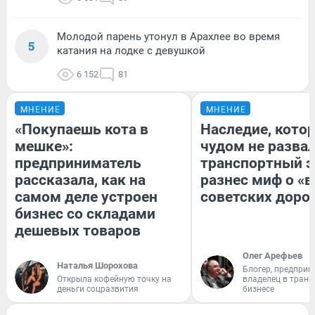
Молодой парень утонул в Арахлее во время
5
катания на лодке с девушкой
6 152
81
МНЕНИЕ
МНЕНИЕ
«Покупаешь кота в
Наследие, кото
мешке»:
чудом не разва
предприниматель
транспортный э
рассказала, как на
разнес миф о «
самом деле устроен
советских доро
бизнес со складами
дешевых товаров
Олег Арефьев
Наталья Шорохова
Блогер, предприн
Открыла кофейную точку на
владелец в тран
деньги соцразвития
бизнесе