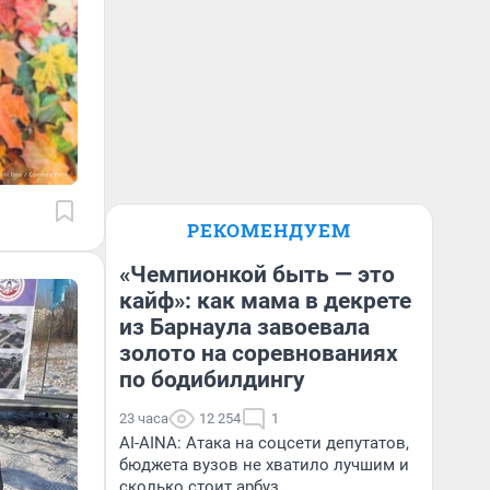
РЕКОМЕНДУЕМ
«Чемпионкой быть — это
кайф»: как мама в декрете
из Барнаула завоевала
золото на соревнованиях
по бодибилдингу
23 часа
12 254
1
AI-AINA: Атака на соцсети депутатов,
бюджета вузов не хватило лучшим и
сколько стоит арбуз