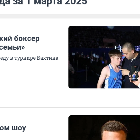
да за 1 марта 2025
кий боксер
 семьи»
беду в турнире Бахтина
ком шоу