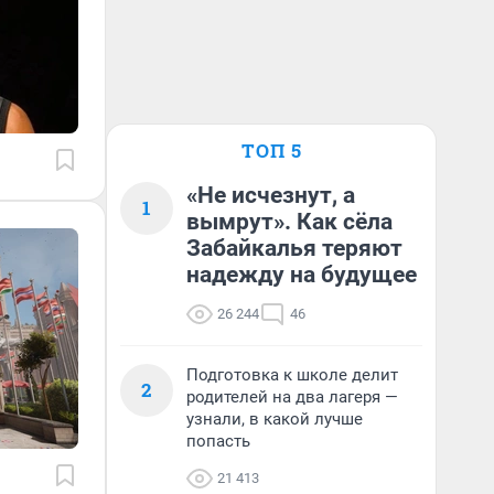
ТОП 5
«Не исчезнут, а
1
вымрут». Как сёла
Забайкалья теряют
надежду на будущее
26 244
46
Подготовка к школе делит
2
родителей на два лагеря —
узнали, в какой лучше
попасть
21 413