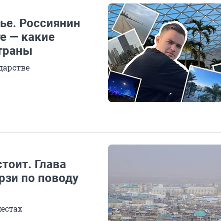
ье. Россиянин
е — какие
страны
дарстве
тоит. Глава
рзи по поводу
местах