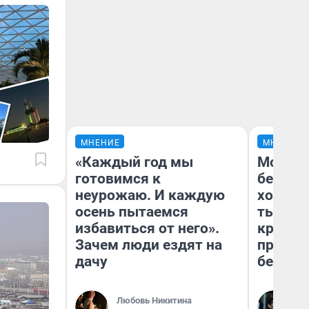
МНЕНИЕ
МНЕНИЕ
«Каждый год мы
Мой ба
готовимся к
береже
неурожаю. И каждую
хотела 
осень пытаемся
тысяч,
избавиться от него».
кредит,
Зачем люди ездят на
приеха
дачу
безопа
Любовь Никитина
Кс