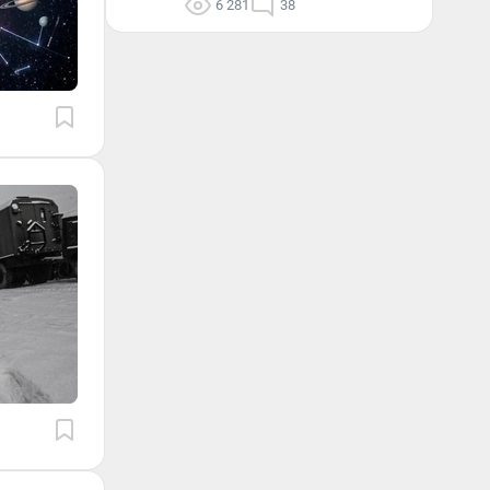
6 281
38