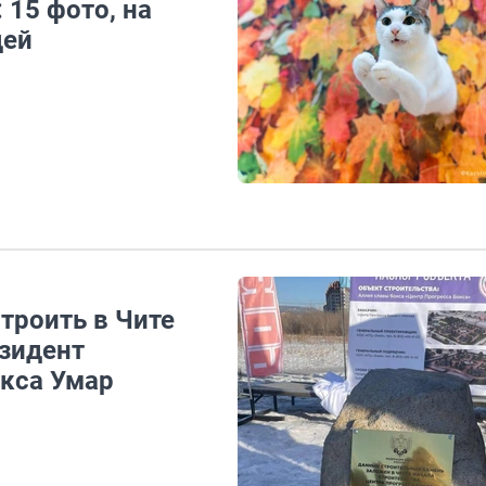
15 фото, на
дей
строить в Чите
езидент
кса Умар