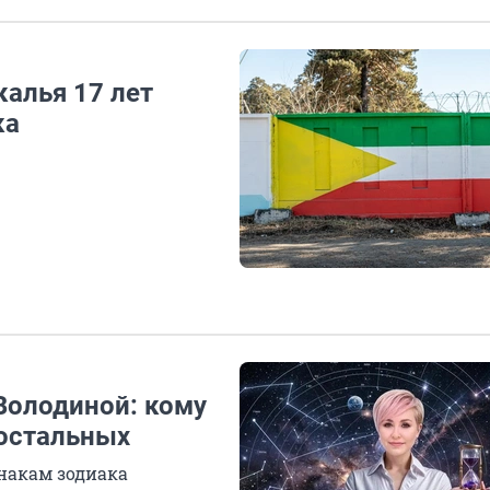
алья 17 лет
ка
Володиной: кому
 остальных
знакам зодиака