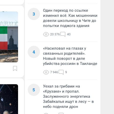
Один переход по ссылке
3
изменил всё. Как мошенники
довели школьницу в Чите до
попытки поджога здания
20 376
40
«Насиловал на глазах у
4
связанных родителей».
Новый поворот в деле
убийства россиян в Таиланде
7 946
9
Уехал за грибами на
5
«Крузаке» и пропал.
Заслуженного энергетика
Забайкалья ищут в лесу — в
небо подняли дрон