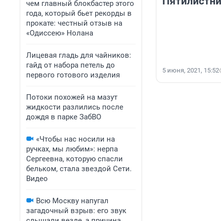
Пятилистни
чем главный блокбастер этого
года, который бьет рекорды в
прокате: честный отзыв на
«Одиссею» Нолана
Лицевая гладь для чайников:
гайд от набора петель до
5 июня, 2021, 15:52
первого готового изделия
Потоки похожей на мазут
жидкости разлились после
дождя в парке ЗабВО
«Чтобы нас носили на
ручках, мы любим»: нерпа
Сергеевна, которую спасли
бельком, стала звездой Сети.
Видео
Всю Москву напугал
загадочный взрыв: его звук
слышали везде, а причина