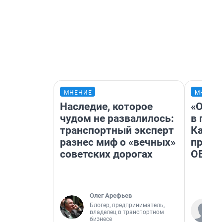
МНЕНИЕ
МНЕНИ
Наследие, которое
«Огра
чудом не развалилось:
в гол
транспортный эксперт
Как в
разнес миф о «вечных»
профе
советских дорогах
ОВЗ
Олег Арефьев
Блогер, предприниматель,
владелец в транспортном
бизнесе