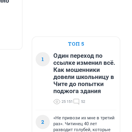
нно
ТОП 5
Один переход по
1
ссылке изменил всё.
Как мошенники
довели школьницу в
Чите до попытки
поджога здания
25 151
52
«Не привози их мне в третий
2
раз». Читинец 40 лет
разводит голубей, которые