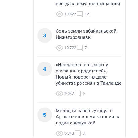
всегда к нему возвращаются
19 627
12
Соль земли забайкальской.
3
Нижегородцевы
10 722
7
«Насиловал на глазах у
4
связанных родителей».
Новый поворот в деле
убийства россиян в Таиланде
9 047
9
Молодой парень утонул в
5
Арахлее во время катания на
лодке с девушкой
6 343
81