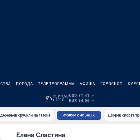
СТВА
ПОГОДА
ТЕЛЕПРОГРАММА
АФИША
ГОРОСКОП
КУРС
USD 81,41
СЕЙЧАС
+19°C
EUR 94,06
 деревьев срубили на газоне
Дворец спорта т
Елена Сластина