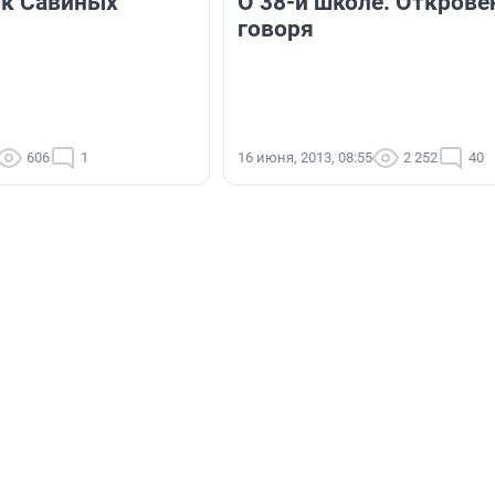
к Савиных
О 38-й школе. Открове
говоря
606
1
16 июня, 2013, 08:55
2 252
40