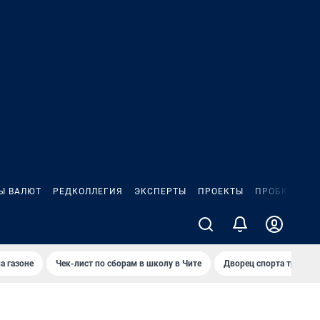
Ы ВАЛЮТ
РЕДКОЛЛЕГИЯ
ЭКСПЕРТЫ
ПРОЕКТЫ
ПРОБКИ
ИГ
а газоне
Чек-лист по сборам в школу в Чите
Дворец спорта требую