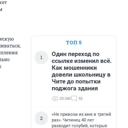
жет
м
ческую
ТОП 5
ливаться,
епления
Один переход по
1
льно
ссылке изменил всё.
х
Как мошенники
довели школьницу в
Чите до попытки
поджога здания
25 240
52
«Не привози их мне в третий
2
раз». Читинец 40 лет
разводит голубей, которые