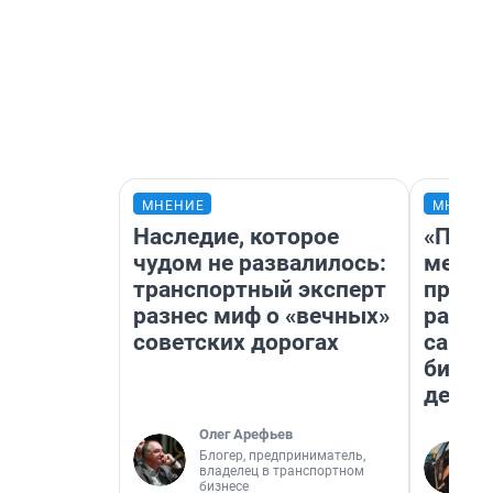
МНЕНИЕ
МНЕНИ
Наследие, которое
«Поку
чудом не развалилось:
мешке
транспортный эксперт
предп
разнес миф о «вечных»
расска
советских дорогах
самом
бизне
дешев
Олег Арефьев
Блогер, предприниматель,
владелец в транспортном
бизнесе