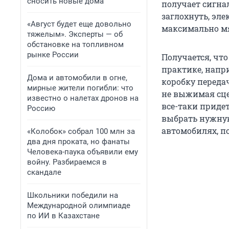
сносить новые дома
получает сигнал
заглохнуть, эл
«Август будет еще довольно
максимально мя
тяжелым». Эксперты — об
обстановке на топливном
рынке России
Получается, чт
практике, напр
Дома и автомобили в огне,
коробку передач
мирные жители погибли: что
не выжимая сце
известно о налетах дронов на
все-таки придет
Россию
выбрать нужную
автомобилях, по
«Колобок» собрал 100 млн за
два дня проката, но фанаты
Человека-паука объявили ему
войну. Разбираемся в
скандале
Школьники победили на
Международной олимпиаде
по ИИ в Казахстане