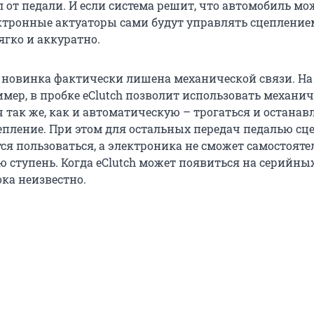
 от педали. И если система решит, что автомобиль мо
ектронные актуаторы сами будут управлять сцепление
гко и аккуратно.
о новинка фактически лишена механической связи. На
имер, в пробке eClutch позволит использовать механи
 так же, как и автоматическую – трогаться и останав
пление. При этом для остальных передач педалью сц
ся пользоваться, а электроника не сможет самостояте
 ступень. Когда eClutch может появиться на серийны
ка неизвестно.