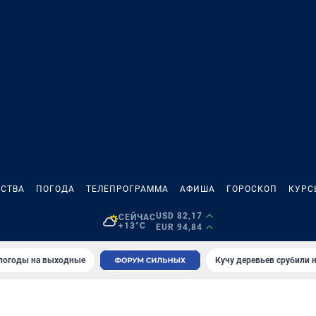
СТВА
ПОГОДА
ТЕЛЕПРОГРАММА
АФИША
ГОРОСКОП
КУРС
USD 82,17
СЕЙЧАС
+13°C
EUR 94,84
 погоды на выходные
Кучу деревьев срубили н