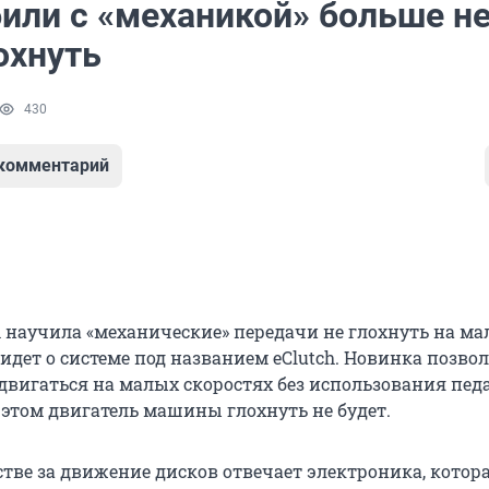
или с «механикой» больше н
охнуть
430
 комментарий
 научила «механические» передачи не глохнуть на м
 идет о системе под названием eClutch. Новинка позво
двигаться на малых скоростях без использования пед
 этом двигатель машины глохнуть не будет.
стве за движение дисков отвечает электроника, котор