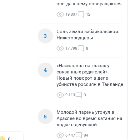
всегда к нему возвращаются
19 807
12
Соль земли забайкальской.
3
Нижегородцевы
17 798
8
«Насиловал на глазах у
4
связанных родителей».
Новый поворот в деле
убийства россиян в Таиланде
9 113
9
Молодой парень утонул в
5
Арахлее во время катания на
лодке с девушкой
6 447
84
0