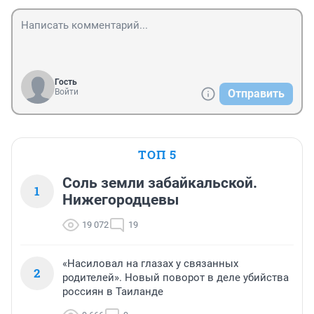
Гость
Войти
Отправить
ТОП 5
Соль земли забайкальской.
1
Нижегородцевы
19 072
19
«Насиловал на глазах у связанных
2
родителей». Новый поворот в деле убийства
россиян в Таиланде