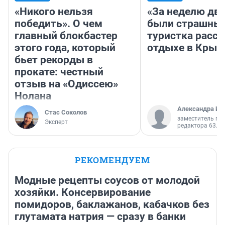
«Никого нельзя
«За неделю две
победить». О чем
были страшные
главный блокбастер
туристка расск
этого года, который
отдыхе в Крым
бьет рекорды в
прокате: честный
отзыв на «Одиссею»
Нолана
Александра Ис
Стас Соколов
заместитель гл
Эксперт
редактора 63.RU
РЕКОМЕНДУЕМ
Модные рецепты соусов от молодой
хозяйки. Консервирование
помидоров, баклажанов, кабачков без
глутамата натрия — сразу в банки