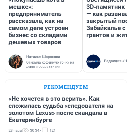
мешке»:
3D‑памятник и
предприниматель
— как развивае
рассказала, как на
закрытый посе
самом деле устроен
Забайкалье с 
бизнес со складами
грантов и жите
дешевых товаров
Наталья Шорохова
Редакция «Чит
Открыла кофейную точку на
деньги соцразвития
РЕКОМЕНДУЕМ
«Не хочется в это верить». Как
сложилась судьба «следователя на
золотом Lexus» после скандала в
Екатеринбурге
23 часа
30 347
121