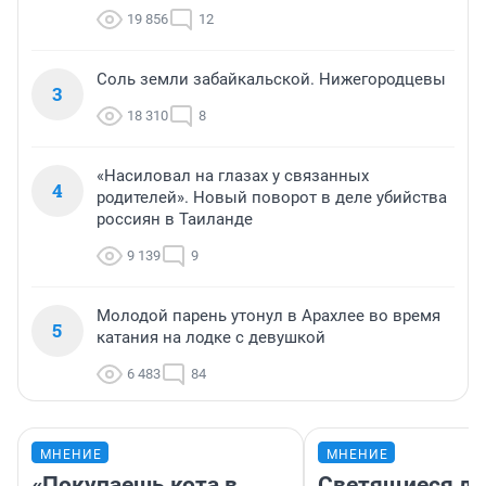
19 856
12
Соль земли забайкальской. Нижегородцевы
3
18 310
8
«Насиловал на глазах у связанных
4
родителей». Новый поворот в деле убийства
россиян в Таиланде
9 139
9
Молодой парень утонул в Арахлее во время
5
катания на лодке с девушкой
6 483
84
МНЕНИЕ
МНЕНИЕ
«Покупаешь кота в
Светящиеся ла