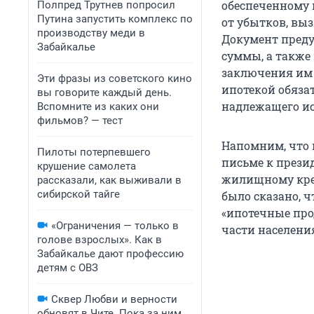
обеспеченному 
Полпред Трутнев попросил
Путина запустить комплекс по
от убытков, вы
производству меди в
Документ преду
Забайкалье
суммы, а также
заключения им 
Эти фразы из советского кино
ипотекой обяза
вы говорите каждый день.
надлежащего ис
Вспомните из каких они
фильмов? — тест
Напомним, что 
Пилоты потерпевшего
письме к прези
крушение самолета
жилищному кред
рассказали, как выживали в
сибирской тайге
было сказано, 
«ипотечные про
«Ограничения — только в
части населения
голове взрослых». Как в
Забайкалье дают профессию
детям с ОВЗ
Сквер Любви и верности
обновят в Чите. Пока за ним