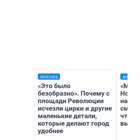
МНЕНИЕ
МНЕНИ
«Это было
«Мы в
безобразно». Почему с
Нолан
площади Революции
настр
исчезли цирки и другие
смотр
маленькие детали,
чтобы
которые делают город
выгля
удобнее