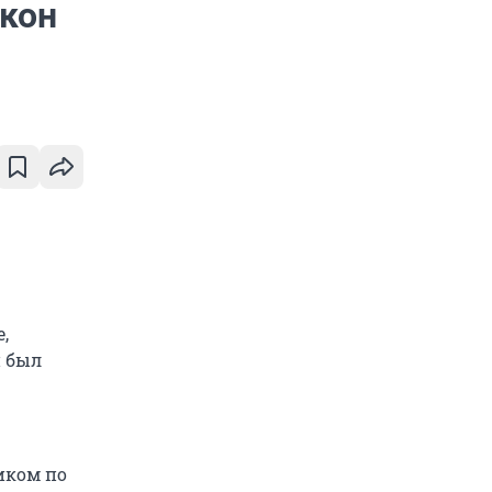
акон
,
н был
иком по