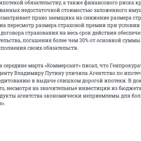
ипотекой обязательству, а также финансового риска к
званных недостаточной стоимостью заложенного иму
сматривает право заемщика на снижение размера ст
 на пересмотр размера страховой премии при условии
договора страхования на весь срок действия обеспеч
тельства, погашения более чем 30% от основной суммы
полнения своих обязательств.
в середине марта «Коммерсант» писал, что Генпрокура
денту Владимиру Путину уличила Агентство по ипоте
итованию в выдаче слишком дорогой ипотеки. В до
что, несмотря на значительные инвестиции из бюджета
дукты агентства экономически неприемлемы для бо
».