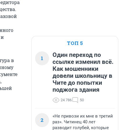
редитора
щества.
раховой
енного
 и
ТОП 5
Один переход по
1
тура в
ссылке изменил всё.
чному
Как мошенники
кументе
довели школьницу в
,
Чите до попытки
льшей
поджога здания
24 786
50
«Не привози их мне в третий
2
раз». Читинец 40 лет
разводит голубей, которые