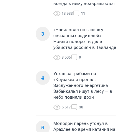
всегда к нему возвращаются
13 933
11
«Насиловал на глазах у
3
связанных родителей».
Новый поворот в деле
убийства россиян в Таиланде
8 505
9
Уехал за грибами на
4
«Крузаке» и пропал.
Заслуженного энергетика
Забайкалья ищут в лесу — в
небо подняли дрон
6 517
38
Молодой парень утонул в
5
Арахлее во время катания на