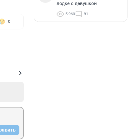
лодке с девушкой
5 960
81
0
равить