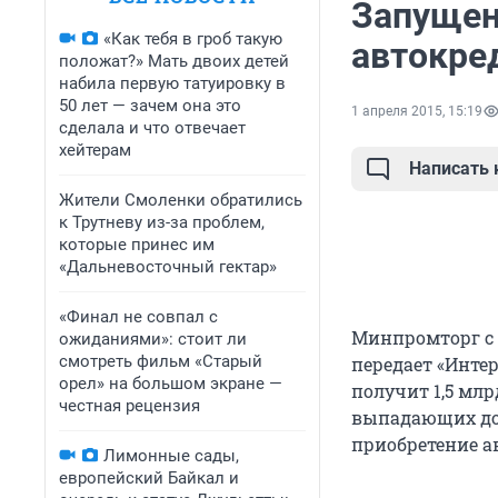
Запущен
«Как тебя в гроб такую
автокре
положат?» Мать двоих детей
набила первую татуировку в
50 лет — зачем она это
1 апреля 2015, 15:19
сделала и что отвечает
хейтерам
Написать
Жители Смоленки обратились
к Трутневу из-за проблем,
которые принес им
«Дальневосточный гектар»
«Финал не совпал с
Минпромторг с 
ожиданиями»: стоит ли
смотреть фильм «Старый
передает «Инте
орел» на большом экране —
получит 1,5 мл
честная рецензия
выпадающих до
приобретение а
Лимонные сады,
европейский Байкал и