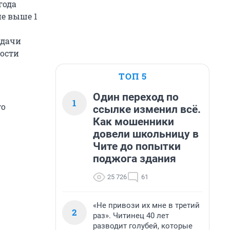
года
е выше 1
ыдачи
ности
ТОП 5
Один переход по
1
го
ссылке изменил всё.
Как мошенники
довели школьницу в
Чите до попытки
поджога здания
25 726
61
«Не привози их мне в третий
2
раз». Читинец 40 лет
разводит голубей, которые