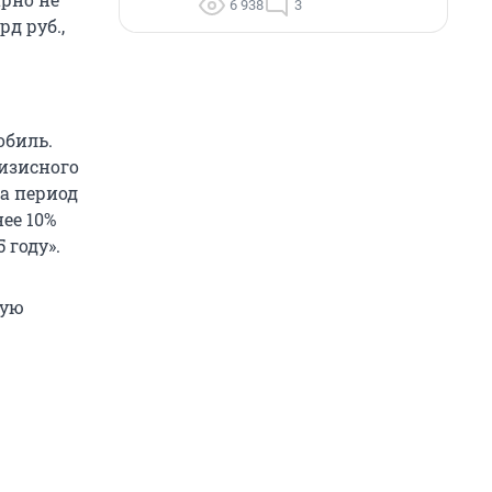
6 938
3
рд руб.,
обиль.
изисного
а период
нее 10%
 году».
рую