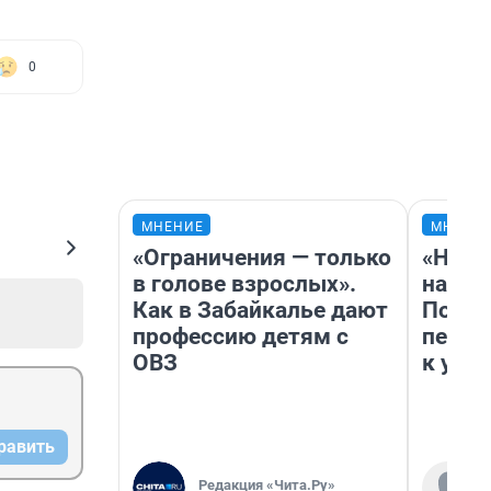
0
МНЕНИЕ
МНЕНИ
«Ограничения — только
«Надо
в голове взрослых».
надо 
Как в Забайкалье дают
Почем
профессию детям с
перес
ОВЗ
к успе
равить
Редакция «Чита.Ру»