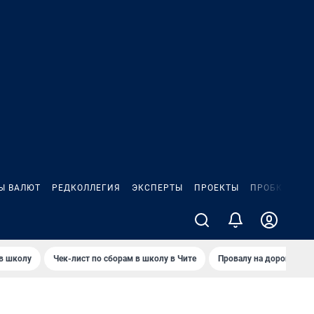
Ы ВАЛЮТ
РЕДКОЛЛЕГИЯ
ЭКСПЕРТЫ
ПРОЕКТЫ
ПРОБКИ
ИГ
 в школу
Чек-лист по сборам в школу в Чите
Провалу на дороге пол