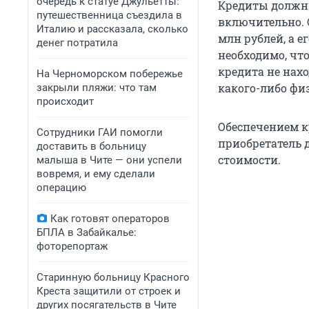
очередь к статуе Джульетты:
Кредиты должны 
путешественница съездила в
включительно. 
Италию и рассказала, сколько
млн рублей, а е
денег потратила
необходимо, что
кредита не нах
На Черноморском побережье
какого-либо фи
закрыли пляжи: что там
происходит
Обеспечением к
Сотрудники ГАИ помогли
приобретатель д
доставить в больницу
стоимости.
малыша в Чите — они успели
вовремя, и ему сделали
операцию
Как готовят операторов
БПЛА в Забайкалье:
фоторепортаж
Старинную больницу Красного
Креста защитили от строек и
других посягательств в Чите