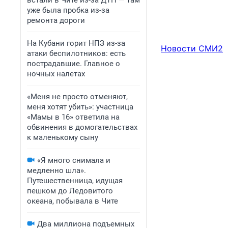
встали в Чите из-за ДТП — там
уже была пробка из-за
ремонта дороги
На Кубани горит НПЗ из-за
Новости СМИ2
атаки беспилотников: есть
пострадавшие. Главное о
ночных налетах
«Меня не просто отменяют,
меня хотят убить»: участница
«Мамы в 16» ответила на
обвинения в домогательствах
к маленькому сыну
«Я много снимала и
медленно шла».
Путешественница, идущая
пешком до Ледовитого
океана, побывала в Чите
Два миллиона подъемных