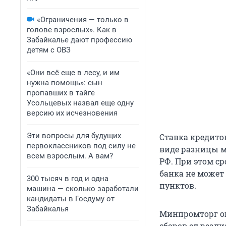
«Ограничения — только в
голове взрослых». Как в
Забайкалье дают профессию
детям с ОВЗ
«Они всё еще в лесу, и им
нужна помощь»: сын
пропавших в тайге
Усольцевых назвал еще одну
версию их исчезновения
Эти вопросы для будущих
Ставка кредито
первоклассников под силу не
виде разницы м
всем взрослым. А вам?
РФ. При этом ср
банка не может
300 тысяч в год и одна
пунктов.
машина — сколько заработали
кандидаты в Госдуму от
Забайкалья
Минпромторг оц
сборов от реал