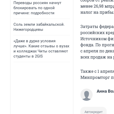
Переводы россиян начнут
менее 26,98 млрд
блокировать по одной
налог на прибыл
причине: подробности
Соль земли забайкальской.
Затраты федер
Нижегородцевы
российских кред
Источником фин
«Даже в дурке условия
фонда. По прог
лучше». Какие отзывы о вузах
с апреля по дека
и колледжах Читы оставляют
студенты в 2GIS
всех продаж на
Также с 1 апрел
Минпромторг по
Анна Во
Автокредит