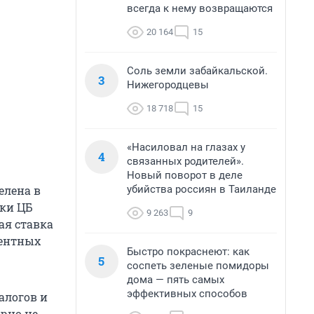
всегда к нему возвращаются
20 164
15
Соль земли забайкальской.
3
Нижегородцевы
18 718
15
«Насиловал на глазах у
4
связанных родителей».
Новый поворот в деле
убийства россиян в Таиланде
елена в
вки ЦБ
9 263
9
ая ставка
центных
Быстро покраснеют: как
5
соспеть зеленые помидоры
дома — пять самых
эффективных способов
алогов и
рно не