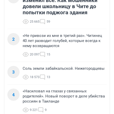
изменил всё. Как мошенники
довели школьницу в Чите до
попытки поджога здания
25 665
59
«Не привози их мне в третий раз». Читинец
2
40 лет разводит голубей, которые всегда к
нему возвращаются
20 097
15
Соль земли забайкальской. Нижегородцевы
3
18 573
13
«Насиловал на глазах у связанных
4
родителей». Новый поворот в деле убийства
россиян в Таиланде
9 221
9