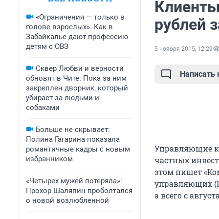
Клиенты
«Ограничения — только в
рублей з
голове взрослых». Как в
Забайкалье дают профессию
детям с ОВЗ
5 ноября 2015, 12:29
Сквер Любви и верности
Написать
обновят в Чите. Пока за ним
закреплен дворник, который
убирает за людьми и
собаками
Больше не скрывает:
Полина Гагарина показала
Управляющие к
романтичные кадры с новым
избранником
частных инвест
этом пишет «Ко
«Четырех мужей потеряла»:
управляющих (Н
Прохор Шаляпин проболтался
а всего с авгу
о новой возлюбленной