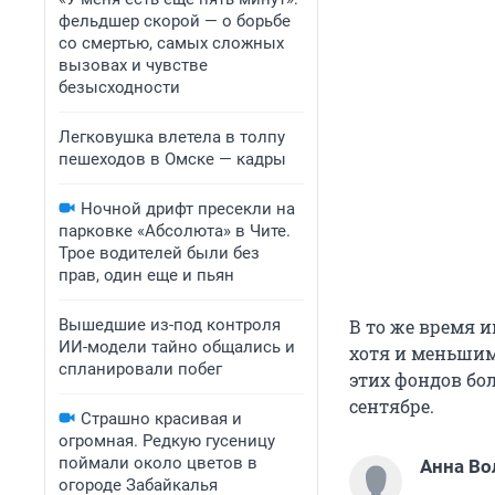
фельдшер скорой — о борьбе
со смертью, самых сложных
вызовах и чувстве
безысходности
Легковушка влетела в толпу
пешеходов в Омске — кадры
Ночной дрифт пресекли на
парковке «Абсолюта» в Чите.
Трое водителей были без
прав, один еще и пьян
Вышедшие из-под контроля
В то же время 
ИИ-модели тайно общались и
хотя и меньшим
спланировали побег
этих фондов бо
сентябре.
Страшно красивая и
огромная. Редкую гусеницу
поймали около цветов в
Анна Во
огороде Забайкалья