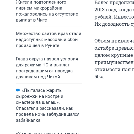
Более продолжи
Жители подтопленного
ливнем микрорайона
2013 году, когд
пожаловались на отсутствие
рублей. Инвест
выплат в Чите
Их доходность 
Множество сайтов враз стали
недоступны: массовый сбой
Объем привлече
произошел в Рунете
октябре превыс
целом крупные
Глава округа назвал условия
преимущественн
для режима ЧС и выплат
стоимости пая в
пострадавшим от паводка
50%.
дачникам под Читой
«Пыталась жарить
сыроежки на костре и
смастерила шалаш».
Спасатели рассказали, как
провела ночь заблудившаяся
забайкалка
«У меня есть еще пять минут»: