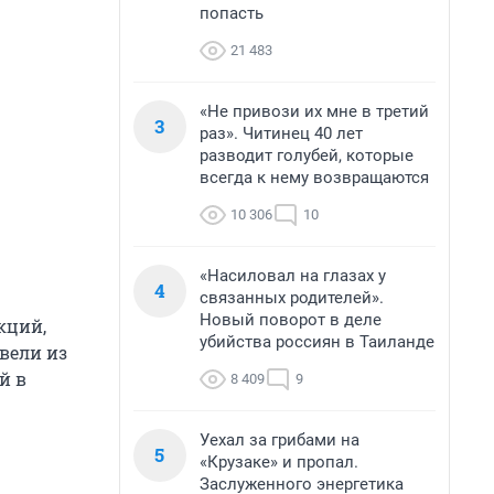
попасть
21 483
«Не привози их мне в третий
3
раз». Читинец 40 лет
разводит голубей, которые
всегда к нему возвращаются
10 306
10
«Насиловал на глазах у
4
связанных родителей».
Новый поворот в деле
кций,
убийства россиян в Таиланде
вели из
й в
8 409
9
Уехал за грибами на
5
«Крузаке» и пропал.
Заслуженного энергетика