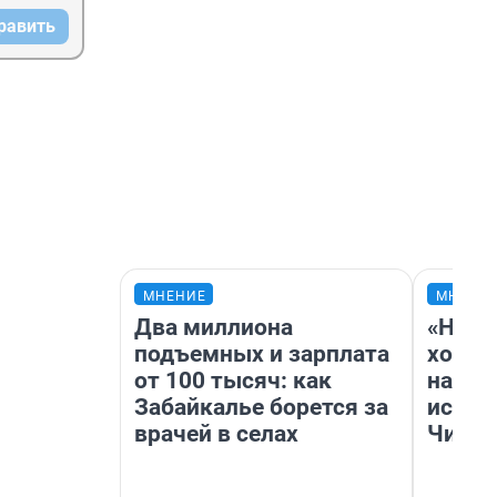
равить
МНЕНИЕ
МНЕНИ
Два миллиона
«Нача
подъемных и зарплата
хозяи
от 100 тысяч: как
навод
Забайкалье борется за
истор
врачей в селах
Читы