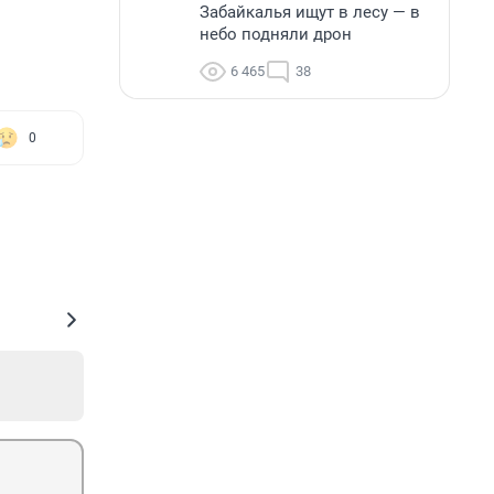
Забайкалья ищут в лесу — в
небо подняли дрон
6 465
38
0