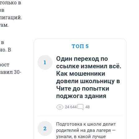
только в
ов
лигаций.
там.
 в
ТОП 5
но. В
Один переход по
1
рост
ссылке изменил всё.
авил 30-
Как мошенники
довели школьницу в
Чите до попытки
поджога здания
24 644
48
Подготовка к школе делит
2
родителей на два лагеря —
узнали, в какой лучше