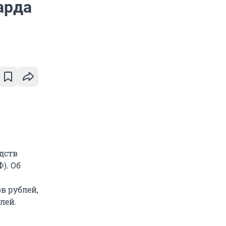
арда
дств
). Об
в рублей,
лей.