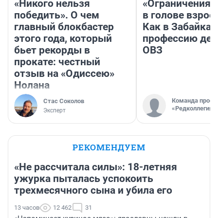
«Никого нельзя
«Ограничения 
победить». О чем
в голове взрос
главный блокбастер
Как в Забайка
этого года, который
профессию дет
бьет рекорды в
ОВЗ
прокате: честный
отзыв на «Одиссею»
Нолана
Команда проек
Стас Соколов
«Редколлегия»
Эксперт
РЕКОМЕНДУЕМ
«Не рассчитала силы»: 18-летняя
ужурка пыталась успокоить
трехмесячного сына и убила его
13 часов
12 462
31