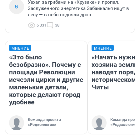
Уехал за грибами на «Крузаке» и пропал.
5
Заслуженного энергетика Забайкалья ищут в
лесу — в небо подняли дрон
6 331
38
МНЕНИЕ
МНЕНИЕ
«Это было
«Начать нужно
безобразно». Почему с
хозяина земли»
площади Революции
наводят поряд
исчезли цирки и другие
историческом 
маленькие детали,
Читы
которые делают город
удобнее
Команда проекта
Команда проек
«Редколлегия»
«Редколлегия»