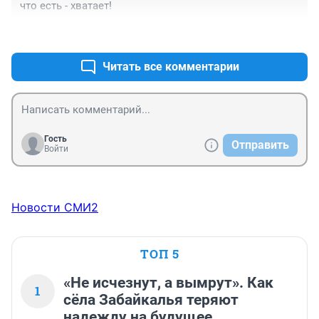
что есть - хватает!
+0
–0
Читать все комментарии
Гость
Отправить
Войти
Новости СМИ2
ТОП 5
«Не исчезнут, а вымрут». Как
1
сёла Забайкалья теряют
надежду на будущее